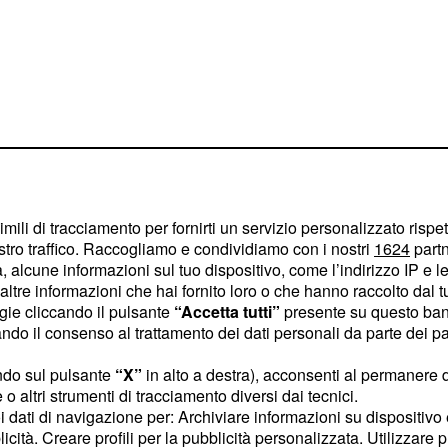
imili di tracciamento per fornirti un servizio personalizzato rispe
stro traffico. Raccogliamo e condividiamo con i nostri
1624
partn
 alcune informazioni sul tuo dispositivo, come l’indirizzo IP e le 
tecnico
giocherà
Baroni
ltre informazioni che hai fornito loro o che hanno raccolto dal tuo
esti tra i pali, Cosic e
ogie cliccando il pulsante
“Accetta tutti”
presente su questo ban
o il consenso al trattamento dei dati personali da parte dei par
li e Salamon al centro
o e Politano saranno i
ndo sul pulsante
“X”
in alto a destra), acconsenti al permanere 
ste le loro qualità, mentre
o altri strumenti di tracciamento diversi dai tecnici.
uoi dati di navigazione per: Archiviare informazioni su dispositivo 
lt avranno il compito di
licità. Creare profili per la pubblicità personalizzata. Utilizzare p
e punte, che saranno