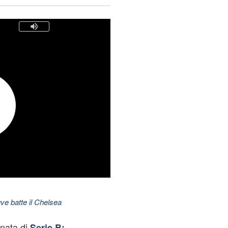
ve batte il Chelsea
rnata di
Serie B
: