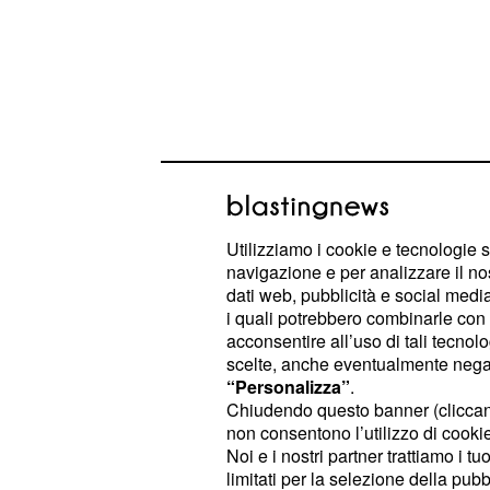
Utilizziamo i cookie e tecnologie s
navigazione e per analizzare il no
dati web, pubblicità e social media,
Il Pescara ha diverse assenze e il 
i quali potrebbero combinarle con a
con un classico 4-4-2 che prevede Ar
acconsentire all’uso di tali tecnol
scelte, anche eventualmente negand
Grillo sulle corsie esterne con Peso
“Personalizza”
.
della difesa. A centrocampo Zampan
Chiudendo questo banner (clicca
due esterni con compiti offensivi, vi
non consentono l’utilizzo di cookie 
Noi e i nostri partner trattiamo i t
in mezzo al campo Memushaj e Appe
limitati per la selezione della pubb
costruire il gioco è innescare le du