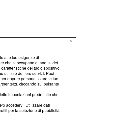
tto alle tue esigenze di
er che si occupano di analisi dei
caratteristiche del tuo dispositivo,
 utilizzo dei loro servizi. Puoi
ner oppure personalizzare le tue
tner terzi, cliccando sul pulsante
delle impostazioni predefinite che
e/o accedervi. Utilizzare dati
rofili per la selezione di pubblicità