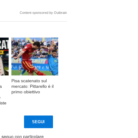
Content sponsored by Outbrain
Pisa scatenato sul
a
mercato: Pittarello è il
primo obiettivo
e
iste
SEGUI
 e seguo con particolare