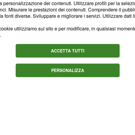
la personalizzazione dei contenuti. Utilizzare profili per la selez
 degli attaccanti più
ci. Misurare le prestazioni dei contenuti. Comprendere il pubblic
fonti diverse. Sviluppare e migliorare i servizi. Utilizzare dati l
per questa partita, è bene
 ben quattro giocatori
ookie utilizziamo sul sito e per modificare, in qualsiasi momento,
o, Pucino e Zuparic.
.
hiererà in campo con
ACCETTA TUTTI
tra i pali e la difesa
rario e Mammarella.
PERSONALIZZA