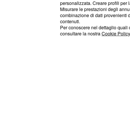
personalizzata. Creare profili per 
Pasquato e il bomber Melchiorri, uno
Misurare le prestazioni degli annun
combinazione di dati provenienti da 
pericolosi della serie B. Il Pescara 
contenuti.
ricordarlo, ha dovuto fare a meno di
Per conoscere nel dettaglio quali c
squalificati, ovvero Lazzari, Manier
consultare la nostra
Cookie Policy
Il Lanciano di mister
si
sc
D'Aversa
l'offensivo 4-3-3
che prevede Nicolas 
composta da Aquilanti, Troest, Fer