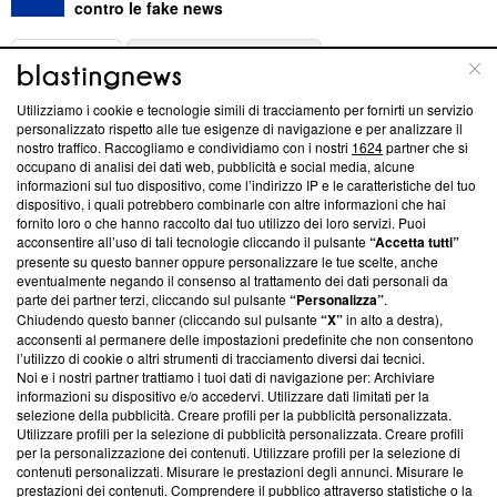
contro le fake news
ABOUT
LINEA EDITORIALE
Utilizziamo i cookie e tecnologie simili di tracciamento per fornirti un servizio
Questa sezione offre informazioni trasparenti su Blasting
personalizzato rispetto alle tue esigenze di navigazione e per analizzare il
nostro traffico. Raccogliamo e condividiamo con i nostri
1624
partner che si
News, sui nostri processi editoriali e su come ci impegniamo a
occupano di analisi dei dati web, pubblicità e social media, alcune
creare news di qualità. Inoltre, afferma la nostra aderenza a
informazioni sul tuo dispositivo, come l’indirizzo IP e le caratteristiche del tuo
‘Trust Project - News with Integrity’
Blasting News non è
dispositivo, i quali potrebbero combinarle con altre informazioni che hai
ancora membro del programma, ma ha richiesto di farne
fornito loro o che hanno raccolto dal tuo utilizzo dei loro servizi. Puoi
parte; Trust Project non ha ancora effettuato una verifica di
acconsentire all’uso di tali tecnologie cliccando il pulsante
“Accetta tutti”
conformità agli standard.
presente su questo banner oppure personalizzare le tue scelte, anche
eventualmente negando il consenso al trattamento dei dati personali da
parte dei partner terzi, cliccando sul pulsante
“Personalizza”
.
Su di noi
Chiudendo questo banner (cliccando sul pulsante
“X”
in alto a destra),
acconsenti al permanere delle impostazioni predefinite che non consentono
Team editoriale
l’utilizzo di cookie o altri strumenti di tracciamento diversi dai tecnici.
Noi e i nostri partner trattiamo i tuoi dati di navigazione per: Archiviare
Corporate
informazioni su dispositivo e/o accedervi. Utilizzare dati limitati per la
selezione della pubblicità. Creare profili per la pubblicità personalizzata.
Redazione
Utilizzare profili per la selezione di pubblicità personalizzata. Creare profili
per la personalizzazione dei contenuti. Utilizzare profili per la selezione di
Informativa Privacy
contenuti personalizzati. Misurare le prestazioni degli annunci. Misurare le
prestazioni dei contenuti. Comprendere il pubblico attraverso statistiche o la