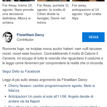
Far Away, trama 10
Far Away, puntata 11
Far away,
agosto: Nare prende
agosto: la scelta di
anticipazioni al 14
una decisione
Cihan divide la
agosto: Ugul ricatta
definitiva, Albora si
famiglia, Demir nel
Alya
schiera
mirino
Fitzwilliam Darcy
SEGUI
Contributor
Rumores fuge, ne incipias novus auctor haberi: nam nulli tacuisse
nocet, nocet esse locutum. Contraddicendo il motto di Catone il
Censore, mi occupo di tutte le vicende che riguardano il costume e
le leggo come fenomeni per comprendere la realtà che ci circonda.
Segui
Delio
su Facebook
Leggi di più sullo stesso argomento da Fitzwilliam Darcy:
Cherry Season: cambio programmazione agosto, Mete si
fidanza
Anticipazioni Un posto al sole all'11/08: Angela decide di
andare via da Napoli
Beautiful e Una vita: cambio programmazione agosto 2017 e