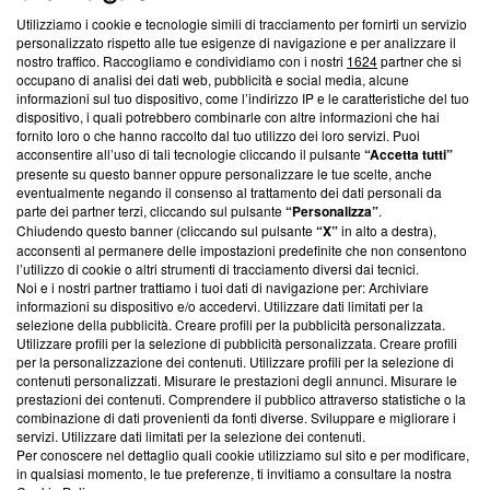
Utilizziamo i cookie e tecnologie simili di tracciamento per fornirti un servizio
Questa sezione offre informazioni trasparenti su Blasting
personalizzato rispetto alle tue esigenze di navigazione e per analizzare il
nostro traffico. Raccogliamo e condividiamo con i nostri
1624
partner che si
News, sui nostri processi editoriali e su come ci impegniamo a
occupano di analisi dei dati web, pubblicità e social media, alcune
creare news di qualità. Inoltre, afferma la nostra aderenza a
informazioni sul tuo dispositivo, come l’indirizzo IP e le caratteristiche del tuo
‘Trust Project - News with Integrity’
Blasting News non è
dispositivo, i quali potrebbero combinarle con altre informazioni che hai
ancora membro del programma, ma ha richiesto di farne
fornito loro o che hanno raccolto dal tuo utilizzo dei loro servizi. Puoi
parte; Trust Project non ha ancora effettuato una verifica di
acconsentire all’uso di tali tecnologie cliccando il pulsante
“Accetta tutti”
conformità agli standard.
presente su questo banner oppure personalizzare le tue scelte, anche
eventualmente negando il consenso al trattamento dei dati personali da
parte dei partner terzi, cliccando sul pulsante
“Personalizza”
.
Su di noi
Chiudendo questo banner (cliccando sul pulsante
“X”
in alto a destra),
acconsenti al permanere delle impostazioni predefinite che non consentono
Team editoriale
l’utilizzo di cookie o altri strumenti di tracciamento diversi dai tecnici.
Noi e i nostri partner trattiamo i tuoi dati di navigazione per: Archiviare
Corporate
informazioni su dispositivo e/o accedervi. Utilizzare dati limitati per la
selezione della pubblicità. Creare profili per la pubblicità personalizzata.
Redazione
Utilizzare profili per la selezione di pubblicità personalizzata. Creare profili
per la personalizzazione dei contenuti. Utilizzare profili per la selezione di
Informativa Privacy
contenuti personalizzati. Misurare le prestazioni degli annunci. Misurare le
prestazioni dei contenuti. Comprendere il pubblico attraverso statistiche o la
Cookie Policy
combinazione di dati provenienti da fonti diverse. Sviluppare e migliorare i
servizi. Utilizzare dati limitati per la selezione dei contenuti.
Blasting SA, IDI CHE-247.845.224, Via Carlo Frasca, 3 - 6900
Per conoscere nel dettaglio quali cookie utilizziamo sul sito e per modificare,
Lugano (Svizzera) Tel:
+39 0690258937
in qualsiasi momento, le tue preferenze, ti invitiamo a consultare la nostra