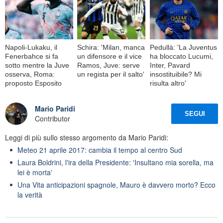
Napoli-Lukaku, il
Schira: 'Milan, manca
Pedullà: 'La Juventus
Fenerbahce si fa
un difensore e il vice
ha bloccato Lucumi,
sotto mentre la Juve
Ramos, Juve: serve
Inter, Pavard
osserva, Roma:
un regista per il salto'
insostituibile? Mi
proposto Esposito
risulta altro'
Mario Paridi
SEGUI
Contributor
Leggi di più sullo stesso argomento da Mario Paridi:
Meteo 21 aprile 2017: cambia il tempo al centro Sud
Laura Boldrini, l'ira della Presidente: 'Insultano mia sorella, ma
lei è morta'
Una Vita anticipazioni spagnole, Mauro è davvero morto? Ecco
la verità