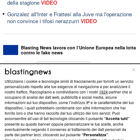
della stagione
VIDEO
Gonzalez all'Inter e Frattesi alla Juve ma l'operazione
non convince i tifosi nerazzurri
VIDEO
Blasting News lavora con l’Unione Europea nella lotta
contro le fake news
ABOUT
LINEA EDITORIALE
Utilizziamo i cookie e tecnologie simili di tracciamento per fornirti un servizio
Questa sezione offre informazioni trasparenti su Blasting
personalizzato rispetto alle tue esigenze di navigazione e per analizzare il
nostro traffico. Raccogliamo e condividiamo con i nostri
1624
partner che si
News, sui nostri processi editoriali e su come ci impegniamo a
occupano di analisi dei dati web, pubblicità e social media, alcune
creare news di qualità. Inoltre, afferma la nostra aderenza a
informazioni sul tuo dispositivo, come l’indirizzo IP e le caratteristiche del tuo
‘Trust Project - News with Integrity’
Blasting News non è
dispositivo, i quali potrebbero combinarle con altre informazioni che hai
ancora membro del programma, ma ha richiesto di farne
fornito loro o che hanno raccolto dal tuo utilizzo dei loro servizi. Puoi
parte; Trust Project non ha ancora effettuato una verifica di
acconsentire all’uso di tali tecnologie cliccando il pulsante
“Accetta tutti”
conformità agli standard.
presente su questo banner oppure personalizzare le tue scelte, anche
eventualmente negando il consenso al trattamento dei dati personali da
parte dei partner terzi, cliccando sul pulsante
“Personalizza”
.
Su di noi