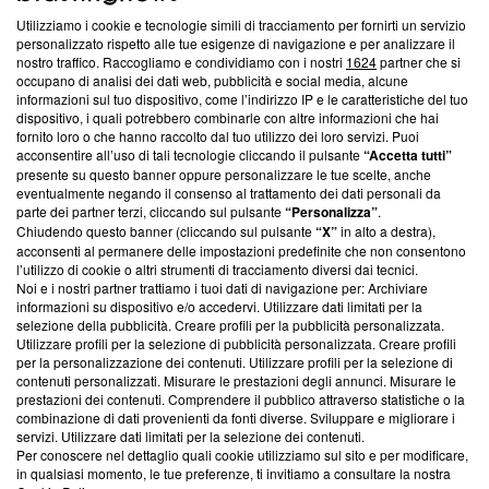
Utilizziamo i cookie e tecnologie simili di tracciamento per fornirti un servizio
Questa sezione offre informazioni trasparenti su Blasting
personalizzato rispetto alle tue esigenze di navigazione e per analizzare il
nostro traffico. Raccogliamo e condividiamo con i nostri
1624
partner che si
News, sui nostri processi editoriali e su come ci impegniamo a
occupano di analisi dei dati web, pubblicità e social media, alcune
creare news di qualità. Inoltre, afferma la nostra aderenza a
informazioni sul tuo dispositivo, come l’indirizzo IP e le caratteristiche del tuo
‘Trust Project - News with Integrity’
Blasting News non è
dispositivo, i quali potrebbero combinarle con altre informazioni che hai
ancora membro del programma, ma ha richiesto di farne
fornito loro o che hanno raccolto dal tuo utilizzo dei loro servizi. Puoi
parte; Trust Project non ha ancora effettuato una verifica di
acconsentire all’uso di tali tecnologie cliccando il pulsante
“Accetta tutti”
conformità agli standard.
presente su questo banner oppure personalizzare le tue scelte, anche
eventualmente negando il consenso al trattamento dei dati personali da
parte dei partner terzi, cliccando sul pulsante
“Personalizza”
.
Su di noi
Chiudendo questo banner (cliccando sul pulsante
“X”
in alto a destra),
acconsenti al permanere delle impostazioni predefinite che non consentono
Team editoriale
l’utilizzo di cookie o altri strumenti di tracciamento diversi dai tecnici.
Noi e i nostri partner trattiamo i tuoi dati di navigazione per: Archiviare
Corporate
informazioni su dispositivo e/o accedervi. Utilizzare dati limitati per la
selezione della pubblicità. Creare profili per la pubblicità personalizzata.
Redazione
Utilizzare profili per la selezione di pubblicità personalizzata. Creare profili
per la personalizzazione dei contenuti. Utilizzare profili per la selezione di
Informativa Privacy
contenuti personalizzati. Misurare le prestazioni degli annunci. Misurare le
prestazioni dei contenuti. Comprendere il pubblico attraverso statistiche o la
Cookie Policy
combinazione di dati provenienti da fonti diverse. Sviluppare e migliorare i
servizi. Utilizzare dati limitati per la selezione dei contenuti.
Blasting SA, IDI CHE-247.845.224, Via Carlo Frasca, 3 - 6900
Per conoscere nel dettaglio quali cookie utilizziamo sul sito e per modificare,
Lugano (Svizzera) Tel:
+39 0690258937
in qualsiasi momento, le tue preferenze, ti invitiamo a consultare la nostra