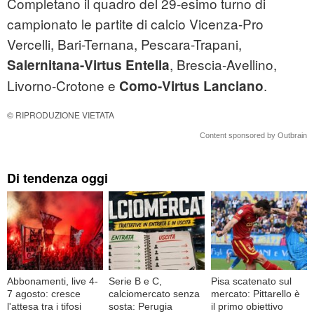
Completano il quadro del 29-esimo turno di
campionato le partite di calcio Vicenza-Pro
Vercelli, Bari-Ternana, Pescara-Trapani,
, Brescia-Avellino,
Salernitana-Virtus Entella
Livorno-Crotone e
.
Como-Virtus Lanciano
© RIPRODUZIONE VIETATA
Content sponsored by Outbrain
Di tendenza oggi
Abbonamenti, live 4-
Serie B e C,
Pisa scatenato sul
7 agosto: cresce
calciomercato senza
mercato: Pittarello è
l'attesa tra i tifosi
sosta: Perugia
il primo obiettivo