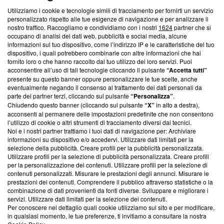
Utilizziamo i cookie e tecnologie simili di tracciamento per fornirti un servizio
Questa sezione offre informazioni trasparenti su Blasting
personalizzato rispetto alle tue esigenze di navigazione e per analizzare il
nostro traffico. Raccogliamo e condividiamo con i nostri
1624
partner che si
News, sui nostri processi editoriali e su come ci impegniamo a
occupano di analisi dei dati web, pubblicità e social media, alcune
creare news di qualità. Inoltre, afferma la nostra aderenza a
informazioni sul tuo dispositivo, come l’indirizzo IP e le caratteristiche del tuo
‘Trust Project - News with Integrity’
Blasting News non è
dispositivo, i quali potrebbero combinarle con altre informazioni che hai
ancora membro del programma, ma ha richiesto di farne
fornito loro o che hanno raccolto dal tuo utilizzo dei loro servizi. Puoi
parte; Trust Project non ha ancora effettuato una verifica di
acconsentire all’uso di tali tecnologie cliccando il pulsante
“Accetta tutti”
conformità agli standard.
presente su questo banner oppure personalizzare le tue scelte, anche
eventualmente negando il consenso al trattamento dei dati personali da
parte dei partner terzi, cliccando sul pulsante
“Personalizza”
.
Su di noi
Chiudendo questo banner (cliccando sul pulsante
“X”
in alto a destra),
acconsenti al permanere delle impostazioni predefinite che non consentono
Team editoriale
l’utilizzo di cookie o altri strumenti di tracciamento diversi dai tecnici.
Noi e i nostri partner trattiamo i tuoi dati di navigazione per: Archiviare
Corporate
informazioni su dispositivo e/o accedervi. Utilizzare dati limitati per la
selezione della pubblicità. Creare profili per la pubblicità personalizzata.
Redazione
Utilizzare profili per la selezione di pubblicità personalizzata. Creare profili
per la personalizzazione dei contenuti. Utilizzare profili per la selezione di
Informativa Privacy
contenuti personalizzati. Misurare le prestazioni degli annunci. Misurare le
prestazioni dei contenuti. Comprendere il pubblico attraverso statistiche o la
Cookie Policy
combinazione di dati provenienti da fonti diverse. Sviluppare e migliorare i
servizi. Utilizzare dati limitati per la selezione dei contenuti.
Blasting SA, IDI CHE-247.845.224, Via Carlo Frasca, 3 - 6900
Per conoscere nel dettaglio quali cookie utilizziamo sul sito e per modificare,
Lugano (Svizzera) Tel:
+39 0690258937
in qualsiasi momento, le tue preferenze, ti invitiamo a consultare la nostra