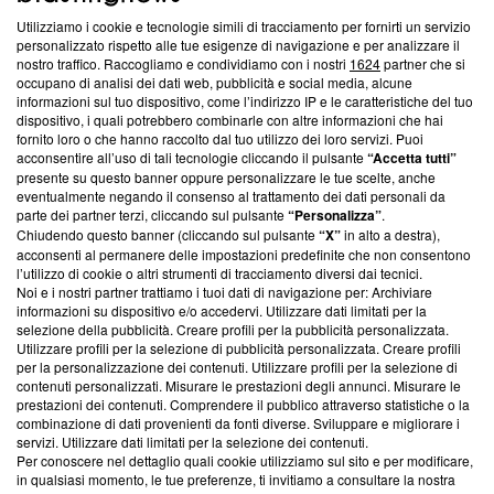
Utilizziamo i cookie e tecnologie simili di tracciamento per fornirti un servizio
Questa sezione offre informazioni trasparenti su Blasting
personalizzato rispetto alle tue esigenze di navigazione e per analizzare il
nostro traffico. Raccogliamo e condividiamo con i nostri
1624
partner che si
News, sui nostri processi editoriali e su come ci impegniamo a
occupano di analisi dei dati web, pubblicità e social media, alcune
creare news di qualità. Inoltre, afferma la nostra aderenza a
informazioni sul tuo dispositivo, come l’indirizzo IP e le caratteristiche del tuo
‘Trust Project - News with Integrity’
Blasting News non è
dispositivo, i quali potrebbero combinarle con altre informazioni che hai
ancora membro del programma, ma ha richiesto di farne
fornito loro o che hanno raccolto dal tuo utilizzo dei loro servizi. Puoi
parte; Trust Project non ha ancora effettuato una verifica di
acconsentire all’uso di tali tecnologie cliccando il pulsante
“Accetta tutti”
conformità agli standard.
presente su questo banner oppure personalizzare le tue scelte, anche
eventualmente negando il consenso al trattamento dei dati personali da
parte dei partner terzi, cliccando sul pulsante
“Personalizza”
.
Su di noi
Chiudendo questo banner (cliccando sul pulsante
“X”
in alto a destra),
acconsenti al permanere delle impostazioni predefinite che non consentono
Team editoriale
l’utilizzo di cookie o altri strumenti di tracciamento diversi dai tecnici.
Noi e i nostri partner trattiamo i tuoi dati di navigazione per: Archiviare
Corporate
informazioni su dispositivo e/o accedervi. Utilizzare dati limitati per la
selezione della pubblicità. Creare profili per la pubblicità personalizzata.
Redazione
Utilizzare profili per la selezione di pubblicità personalizzata. Creare profili
per la personalizzazione dei contenuti. Utilizzare profili per la selezione di
Informativa Privacy
contenuti personalizzati. Misurare le prestazioni degli annunci. Misurare le
prestazioni dei contenuti. Comprendere il pubblico attraverso statistiche o la
Cookie Policy
combinazione di dati provenienti da fonti diverse. Sviluppare e migliorare i
servizi. Utilizzare dati limitati per la selezione dei contenuti.
Blasting SA, IDI CHE-247.845.224, Via Carlo Frasca, 3 - 6900
Per conoscere nel dettaglio quali cookie utilizziamo sul sito e per modificare,
Lugano (Svizzera) Tel:
+39 0690258937
in qualsiasi momento, le tue preferenze, ti invitiamo a consultare la nostra