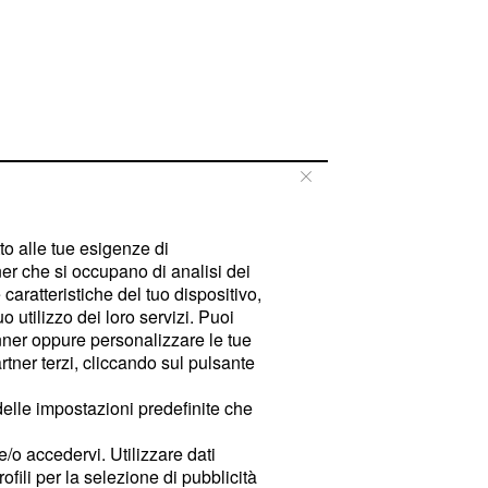
tto alle tue esigenze di
er che si occupano di analisi dei
caratteristiche del tuo dispositivo,
 utilizzo dei loro servizi. Puoi
ner oppure personalizzare le tue
tner terzi, cliccando sul pulsante
delle impostazioni predefinite che
e/o accedervi. Utilizzare dati
rofili per la selezione di pubblicità