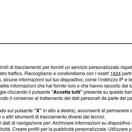
imili di tracciamento per fornirti un servizio personalizzato rispe
stro traffico. Raccogliamo e condividiamo con i nostri
1624
partn
 alcune informazioni sul tuo dispositivo, come l’indirizzo IP e le 
i sarebbe retrocessa
ltre informazioni che hai fornito loro o che hanno raccolto dal tuo
ogie cliccando il pulsante
“Accetta tutti”
presente su questo ban
 Novara è stato pesante,
o il consenso al trattamento dei dati personali da parte dei par
rte della gara ha tenuto
ri dei biancorossi non
ndo sul pulsante
“X”
in alto a destra), acconsenti al permanere 
o altri strumenti di tracciamento diversi dai tecnici.
e in 30 gare sin qui
uoi dati di navigazione per: Archiviare informazioni su dispositivo 
, ma la salvezza può
licità. Creare profili per la pubblicità personalizzata. Utilizzare p