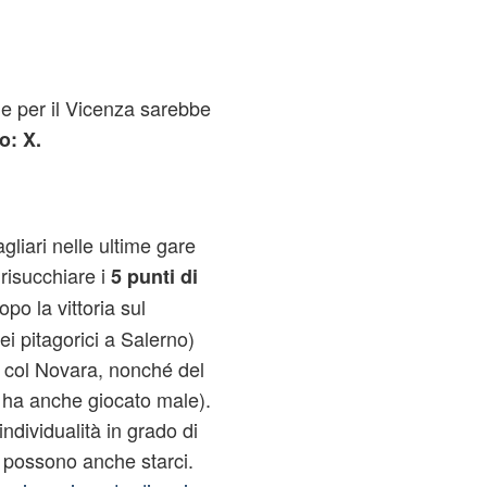
che per il Vicenza sarebbe
o: X.
agliari nelle ultime gare
 risucchiare i
5 punti di
o la vittoria sul
 pitagorici a Salerno)
e col Novara, nonché del
 ha anche giocato male).
ndividualità in grado di
te possono anche starci.