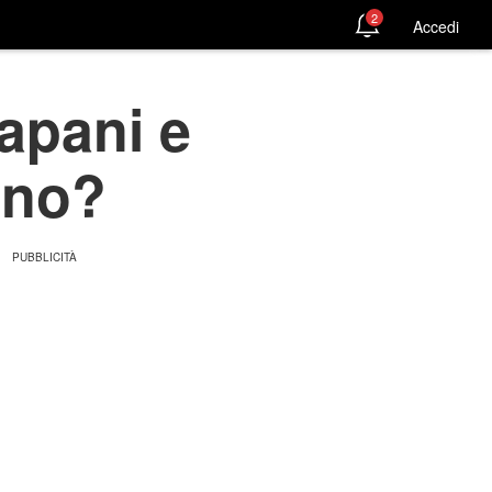
2
Accedi
rapani e
nno?