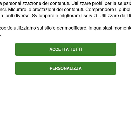
tare il Trapani, che ha
la personalizzazione dei contenuti. Utilizzare profili per la selez
ci. Misurare le prestazioni dei contenuti. Comprendere il pubblic
perito dall'aggancio al
fonti diverse. Sviluppare e migliorare i servizi. Utilizzare dati l
n è certo un'occasione
 di Cosmi fuori casa ha
ookie utilizziamo sul sito e per modificare, in qualsiasi momento,
.
icenza è partita da
ACCETTA TUTTI
PERSONALIZZA