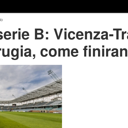
io
serie B: Vicenza-T
rugia, come finira