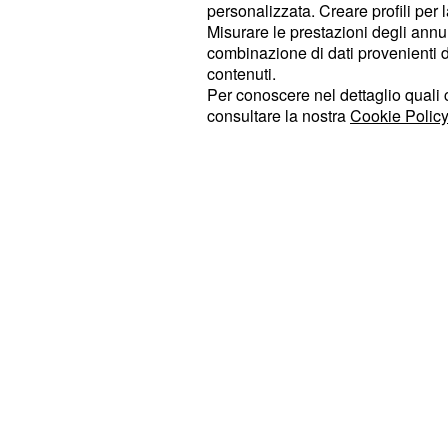
ancora essere raggiunta. Certo, ospi
personalizzata. Creare profili per 
Misurare le prestazioni degli annun
una classifica tranquilla e che è invi
combinazione di dati provenienti da 
93' del Cagliari nell'ultima gara, no
contenuti.
favorevole per fare punti. Il Trapani
Per conoscere nel dettaglio quali c
consultare la nostra
Cookie Policy
fatto spesso molto bene, ma per il V
ultima spiaggia.