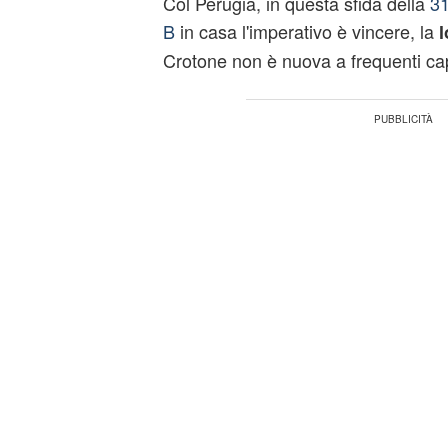
Col Perugia, in questa sfida della
31
B
in casa l'imperativo è vincere, la
l
Crotone non è nuova a frequenti ca