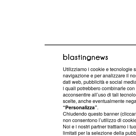
Ecco i consigli per le scommesse.
Utilizziamo i cookie e tecnologie s
Vicenza-Trapani
navigazione e per analizzare il no
dati web, pubblicità e social media,
La squadra di Pasquale Marino ogg
i quali potrebbero combinarle con a
acconsentire all’uso di tali tecnol
(terzultima in classifica). Lo 0-4 di
scelte, anche eventualmente negand
però la squadra veneta per buona pa
“Personalizza”
.
testa alla squadra di Baroni. I nume
Chiudendo questo banner (clicca
non consentono l’utilizzo di cookie 
sono quelli giusti:
vint
6 sole partite
Noi e i nostri partner trattiamo i t
disputate sono davvero molto poche
limitati per la selezione della pubb