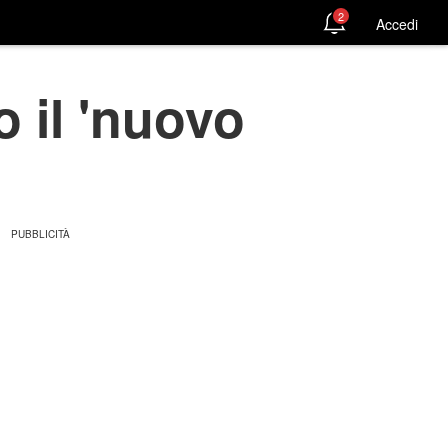
2
Accedi
o il 'nuovo