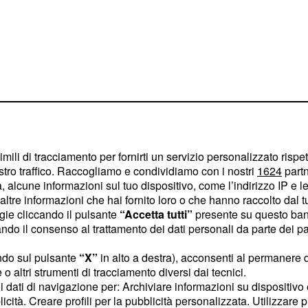
e per rinforzare
la
imili di tracciamento per fornirti un servizio personalizzato rispe
stro traffico. Raccogliamo e condividiamo con i nostri
1624
partn
ore sportivo Piero
 alcune informazioni sul tuo dispositivo, come l’indirizzo IP e le 
i destri d'Europa.
ltre informazioni che hai fornito loro o che hanno raccolto dal tuo
ogie cliccando il pulsante
“Accetta tutti”
presente su questo ban
o il consenso al trattamento dei dati personali da parte dei par
ho?
ndo sul pulsante
“X”
in alto a destra), acconsenti al permanere 
va sul mercato in questo
o altri strumenti di tracciamento diversi dai tecnici.
 per la prossima
uoi dati di navigazione per: Archiviare informazioni su dispositivo 
viato i contatti per un
licità. Creare profili per la pubblicità personalizzata. Utilizzare p