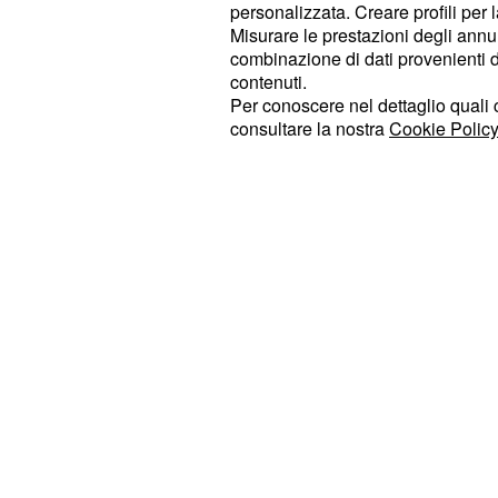
personalizzata. Creare profili per 
forte esterno del Monaco, Fabinho. S
Misurare le prestazioni degli annun
brasiliano di soli ventitré anni, ch
combinazione di dati provenienti da 
in
. Gli esperti lo considera
Ligue 1
contenuti.
Per conoscere nel dettaglio quali c
per le sue caratteristiche tecniche. Il
consultare la nostra
Cookie Policy
tecnica, corsa e una grande abilità 
valuta circa quindici milioni di euro
andare in porto, dato che
la dirige
rapporti con quella del club frances