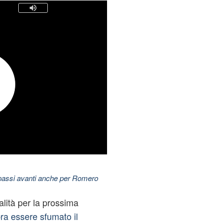
 passi avanti anche per Romero
alità per la prossima
a essere sfumato il