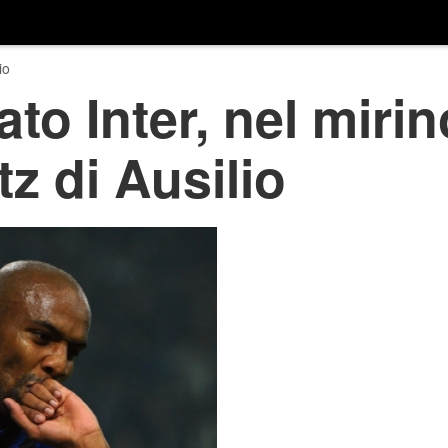
io
to Inter, nel mirin
tz di Ausilio