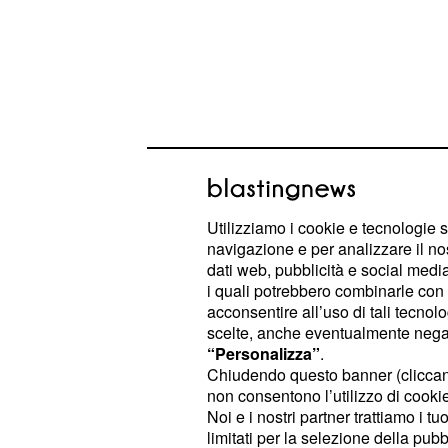
Intanto, l'
si sta muovendo anch
Inter
Utilizziamo i cookie e tecnologie s
navigazione e per analizzare il no
. Nel mirino del dirett
fascia destra
dati web, pubblicità e social media,
Ausilioè finito uno dei migliori terzin
i quali potrebbero combinarle con a
acconsentire all’uso di tali tecnol
scelte, anche eventualmente negand
Inter, in arrivo Fabin
“Personalizza”
.
Chiudendo questo banner (clicca
La dirigenza nerazzurraè molto atti
non consentono l’utilizzo di cookie 
periodo, dato che sta già lavorando
Noi e i nostri partner trattiamo i t
sessione estiva.
ha av
Piero Ausilio
limitati per la selezione della pubb