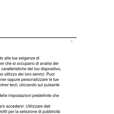
tto alle tue esigenze di
er che si occupano di analisi dei
caratteristiche del tuo dispositivo,
 utilizzo dei loro servizi. Puoi
ner oppure personalizzare le tue
tner terzi, cliccando sul pulsante
delle impostazioni predefinite che
e/o accedervi. Utilizzare dati
rofili per la selezione di pubblicità