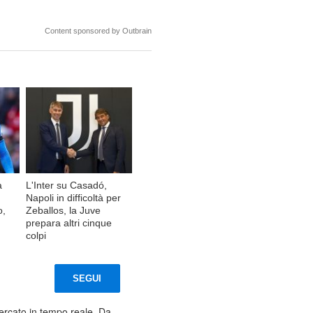
Content sponsored by Outbrain
a
L'Inter su Casadó,
Napoli in difficoltà per
o,
Zeballos, la Juve
prepara altri cinque
colpi
SEGUI
mercato in tempo reale. Da