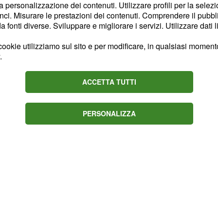
la personalizzazione dei contenuti. Utilizzare profili per la selez
i tratta di un giocatore
ci. Misurare le prestazioni dei contenuti. Comprendere il pubblic
e ha davvero impressionato
fonti diverse. Sviluppare e migliorare i servizi. Utilizzare dati l
no
il "nuovo Maicon"
ookie utilizziamo sul sito e per modificare, in qualsiasi momento,
 giocatore, infatti, ha
.
nel cross. Il Monaco lo
, ma il colpo potrebbe
ACCETTA TUTTI
ha ottimi
nza nerazzurra
e.
PERSONALIZZA