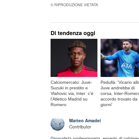
© RIPRODUZIONE VIETATA
Di tendenza oggi
Calciomercato: Juve-
Pedullà: 'Vicario all
Suzuki in prestito e
Juve andrebbe di
Vlahovic via, Inter: c'è
corsa, Inter-Romer
l'Atletico Madrid su
accordo trovato da
Romero
giorni'
Matteo Amadei
Contributor
Giornalista professionista, esperto di calcio