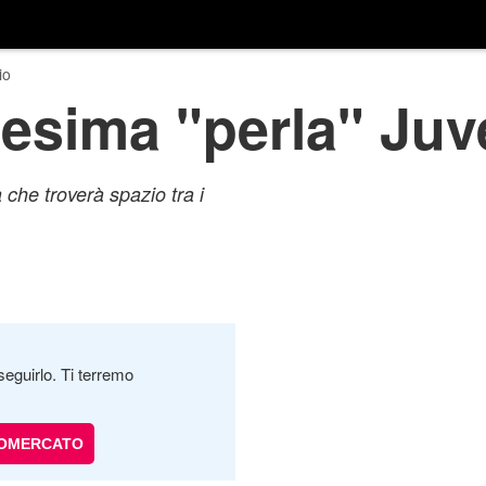
io
nesima "perla" Juv
che troverà spazio tra i
seguirlo. Ti terremo
IOMERCATO