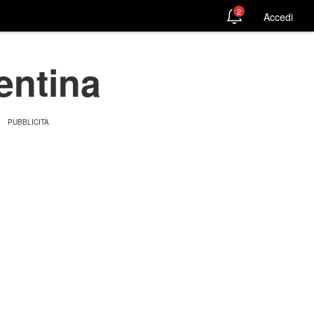
2
Accedi
entina