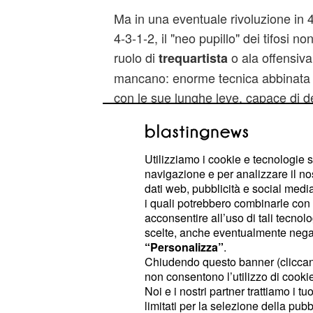
Ma in una eventuale rivoluzione in 4
4-3-1-2, il "neo pupillo" dei tifosi no
ruolo di
o ala offensiva,
trequartista
mancano: enorme tecnica abbinata a
con le sue lunghe leve, capace di de
stretto in maniera notevole; addiritt
quando è stato chiamato in causa, h
figura. Verticalizzazioni, tagli in m
Utilizziamo i cookie e tecnologie s
navigazione e per analizzare il no
parte all'altra del rettangolo verde,
dati web, pubblicità e social media,
corsie di gioco, uno contro uno.
i quali potrebbero combinarle con a
acconsentire all’uso di tali tecnol
scelte, anche eventualmente negand
“Personalizza”
.
Chiudendo questo banner (clicca
non consentono l’utilizzo di cookie 
Noi e i nostri partner trattiamo i t
limitati per la selezione della pubb