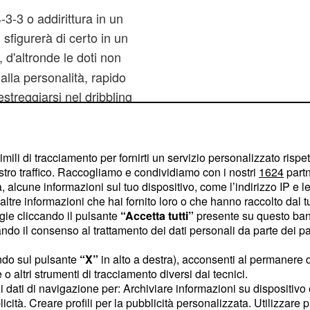
-3-3 o addirittura in un
n sfigurerà di certo in un
 d'altronde le doti non
lla personalità, rapido
streggiarsi nel dribbling
ura da prima punta,
a fatto la sua sporca
ezzo al campo, da una
imili di tracciamento per fornirti un servizio personalizzato rispe
stro traffico. Raccogliamo e condividiamo con i nostri
1624
partn
 accentramenti dalle
 alcune informazioni sul tuo dispositivo, come l’indirizzo IP e le 
ltre informazioni che hai fornito loro o che hanno raccolto dal tuo
ogie cliccando il pulsante
“Accetta tutti”
presente su questo ban
o il consenso al trattamento dei dati personali da parte dei par
ndo sul pulsante
“X”
in alto a destra), acconsenti al permanere 
o altri strumenti di tracciamento diversi dai tecnici.
uoi dati di navigazione per: Archiviare informazioni su dispositivo 
licità. Creare profili per la pubblicità personalizzata. Utilizzare p