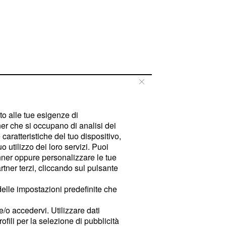
tto alle tue esigenze di
er che si occupano di analisi dei
caratteristiche del tuo dispositivo,
 utilizzo dei loro servizi. Puoi
ner oppure personalizzare le tue
tner terzi, cliccando sul pulsante
delle impostazioni predefinite che
e/o accedervi. Utilizzare dati
rofili per la selezione di pubblicità