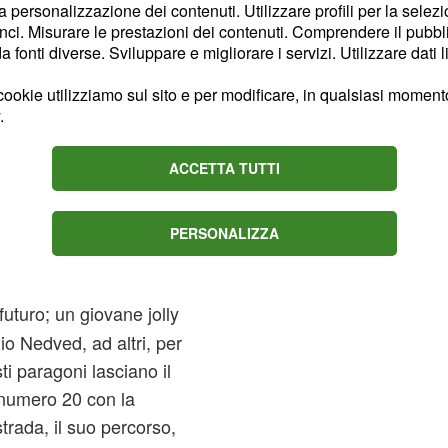
la personalizzazione dei contenuti. Utilizzare profili per la selez
ci. Misurare le prestazioni dei contenuti. Comprendere il pubblic
fonti diverse. Sviluppare e migliorare i servizi. Utilizzare dati l
ookie utilizziamo sul sito e per modificare, in qualsiasi momento,
.
ACCETTA TUTTI
imo talento in ordine di
PERSONALIZZA
rà di sorprenderci, e
tile alla causa
 futuro; un giovane jolly
io Nedved, ad altri, per
i paragoni lasciano il
 numero 20 con la
trada, il suo percorso,