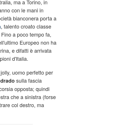
alia, ma a Torino, in
anno con le mani in
società bianconera porta a
a
, talento croato classe
 Fino a poco tempo fa,
ll'ultimo Europeo non ha
ina, e difatti è arrivata
oni d'Italia.
jolly, uomo perfetto per
sulla fascia
drado
 corsia opposta; quindi
tra che a sinistra (forse
trare col destro, ma