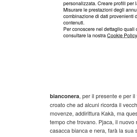
personalizzata. Creare profili per 
Misurare le prestazioni degli annun
combinazione di dati provenienti da 
contenuti.
Per conoscere nel dettaglio quali c
consultare la nostra
Cookie Policy
Questo sappiamo di Marko Pjaca, ult
arrivo in casa Juve, che non manche
che soprattutto potrà tornare molto u
, per il presente e per il
bianconera
croato che ad alcuni ricorda il vecch
movenze, addirittura Kakà, ma quest
tempo che trovano. Pjaca, il nuovo
casacca bianca e nera, farà la sua s