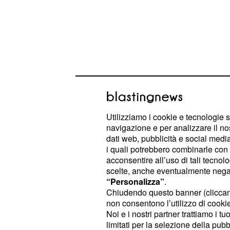
Utilizziamo i cookie e tecnologie s
navigazione e per analizzare il no
dati web, pubblicità e social media,
i quali potrebbero combinarle con a
Assalto alla Champio
acconsentire all’uso di tali tecnol
scelte, anche eventualmente negand
La squadra di Allegri ora può vantare
“Personalizza”
.
almeno due campioni per ogni ruolo:
Chiudendo questo banner (clicca
non consentono l’utilizzo di cookie 
la premiata ditta “BBC” (Bonucci, Bar
Noi e i nostri partner trattiamo i t
due riserve importanti come Benatia
limitati per la selezione della pubb