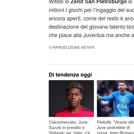
Witsel lo
si
Zenit San Pietroburgo
milioni.I giochi per l’ingaggio del 
ancora aperti, come del resto è anco
destinazione del giovane talento br
che piace alla Juventus ma anche al
© RIPRODUZIONE VIETATA
Di tendenza oggi
Calciomercato: Juve-
Pedullà: 'Vicario all
Suzuki in prestito e
Juve andrebbe di
Vlahovic via, Inter: c'è
corsa, Inter-Romer