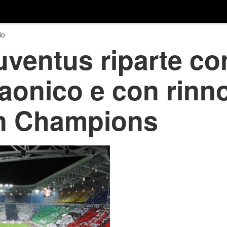
io
ventus riparte co
aonico e con rinn
in Champions