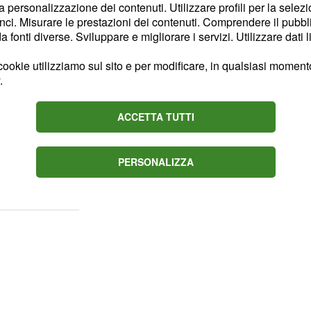
lternarsi ad Evra e a
la personalizzazione dei contenuti. Utilizzare profili per la selez
ci. Misurare le prestazioni dei contenuti. Comprendere il pubblic
ampo Pjanic ha già alzato
fonti diverse. Sviluppare e migliorare i servizi. Utilizzare dati l
tissimi argentini Higuain e
ti Mandzukic e Pjaca.In
ookie utilizziamo sul sito e per modificare, in qualsiasi momento,
.
ltri
giocatori della rosa
ra bianconera è veramente
ACCETTA TUTTI
ontare con ottimismo una
 la prima volta, dopo
e annoverata tra le serie
PERSONALIZZA