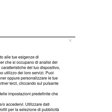
tto alle tue esigenze di
er che si occupano di analisi dei
caratteristiche del tuo dispositivo,
 utilizzo dei loro servizi. Puoi
ner oppure personalizzare le tue
tner terzi, cliccando sul pulsante
delle impostazioni predefinite che
e/o accedervi. Utilizzare dati
rofili per la selezione di pubblicità