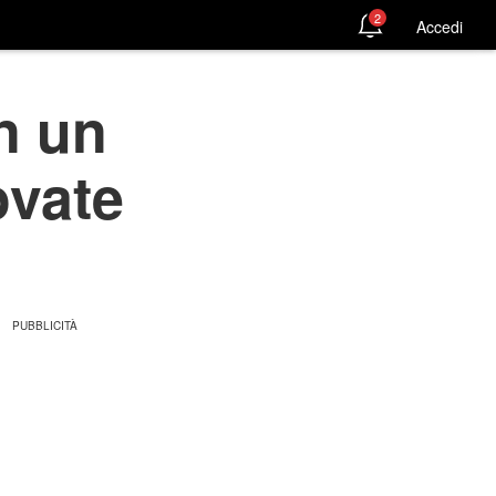
2
Accedi
n un
ovate