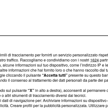
imili di tracciamento per fornirti un servizio personalizzato rispe
stro traffico. Raccogliamo e condividiamo con i nostri
1624
partn
 alcune informazioni sul tuo dispositivo, come l’indirizzo IP e le 
ltre informazioni che hai fornito loro o che hanno raccolto dal tuo
ns
ogie cliccando il pulsante
“Accetta tutti”
presente su questo ban
o il consenso al trattamento dei dati personali da parte dei par
 il lusso di avere
 partendo dalla difesa,
ndo sul pulsante
“X”
in alto a destra), acconsenti al permanere 
o altri strumenti di tracciamento diversi dai tecnici.
zagli e Chiellini) ha ora
uoi dati di navigazione per: Archiviare informazioni su dispositivo 
 e Rugani; sulle fasce
licità. Creare profili per la pubblicità personalizzata. Utilizzare p