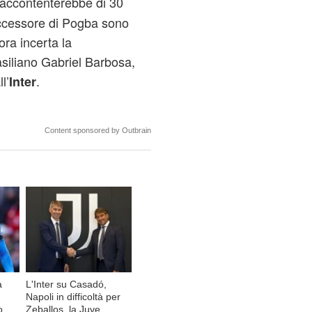
 accontenterebbe di 30
successore di Pogba sono
ra incerta la
asiliano Gabriel Barbosa,
l’
.
Inter
Content sponsored by Outbrain
a
L'Inter su Casadó,
Napoli in difficoltà per
o,
Zeballos, la Juve