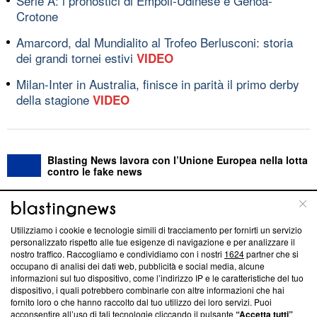
Serie A: i pronostici di Empoli-Udinese e Genoa-
Crotone
Amarcord, dal Mundialito al Trofeo Berlusconi: storia
dei grandi tornei estivi
VIDEO
Milan-Inter in Australia, finisce in parità il primo derby
della stagione
VIDEO
Blasting News lavora con l’Unione Europea nella lotta
contro le fake news
ABOUT
LINEA EDITORIALE
Utilizziamo i cookie e tecnologie simili di tracciamento per fornirti un servizio
personalizzato rispetto alle tue esigenze di navigazione e per analizzare il
Questa sezione offre informazioni trasparenti su Blasting
nostro traffico. Raccogliamo e condividiamo con i nostri
1624
partner che si
News, sui nostri processi editoriali e su come ci impegniamo a
occupano di analisi dei dati web, pubblicità e social media, alcune
creare news di qualità. Inoltre, afferma la nostra aderenza a
informazioni sul tuo dispositivo, come l’indirizzo IP e le caratteristiche del tuo
‘Trust Project - News with Integrity’
Blasting News non è
dispositivo, i quali potrebbero combinarle con altre informazioni che hai
fornito loro o che hanno raccolto dal tuo utilizzo dei loro servizi. Puoi
ancora membro del programma, ma ha richiesto di farne
acconsentire all’uso di tali tecnologie cliccando il pulsante
“Accetta tutti”