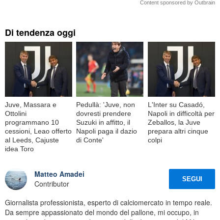
Content sponsored by Outbrain
Di tendenza oggi
Juve, Massara e
Pedullà: 'Juve, non
L'Inter su Casadó,
Ottolini
dovresti prendere
Napoli in difficoltà per
programmano 10
Suzuki in affitto, il
Zeballos, la Juve
cessioni, Leao offerto
Napoli paga il dazio
prepara altri cinque
al Leeds, Cajuste
di Conte'
colpi
idea Toro
Matteo Amadei
SEGUI
Contributor
Giornalista professionista, esperto di calciomercato in tempo reale.
Da sempre appassionato del mondo del pallone, mi occupo, in