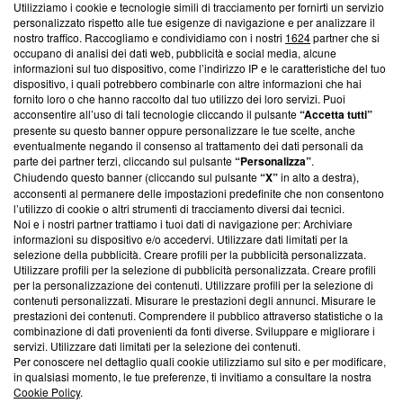
Utilizziamo i cookie e tecnologie simili di tracciamento per fornirti un servizio
Questa sezione offre informazioni trasparenti su Blasting
personalizzato rispetto alle tue esigenze di navigazione e per analizzare il
nostro traffico. Raccogliamo e condividiamo con i nostri
1624
partner che si
News, sui nostri processi editoriali e su come ci impegniamo a
occupano di analisi dei dati web, pubblicità e social media, alcune
creare news di qualità. Inoltre, afferma la nostra aderenza a
informazioni sul tuo dispositivo, come l’indirizzo IP e le caratteristiche del tuo
‘Trust Project - News with Integrity’
Blasting News non è
dispositivo, i quali potrebbero combinarle con altre informazioni che hai
ancora membro del programma, ma ha richiesto di farne
fornito loro o che hanno raccolto dal tuo utilizzo dei loro servizi. Puoi
parte; Trust Project non ha ancora effettuato una verifica di
acconsentire all’uso di tali tecnologie cliccando il pulsante
“Accetta tutti”
conformità agli standard.
presente su questo banner oppure personalizzare le tue scelte, anche
eventualmente negando il consenso al trattamento dei dati personali da
parte dei partner terzi, cliccando sul pulsante
“Personalizza”
.
Su di noi
Chiudendo questo banner (cliccando sul pulsante
“X”
in alto a destra),
acconsenti al permanere delle impostazioni predefinite che non consentono
Team editoriale
l’utilizzo di cookie o altri strumenti di tracciamento diversi dai tecnici.
Noi e i nostri partner trattiamo i tuoi dati di navigazione per: Archiviare
Corporate
informazioni su dispositivo e/o accedervi. Utilizzare dati limitati per la
selezione della pubblicità. Creare profili per la pubblicità personalizzata.
Redazione
Utilizzare profili per la selezione di pubblicità personalizzata. Creare profili
per la personalizzazione dei contenuti. Utilizzare profili per la selezione di
Informativa Privacy
contenuti personalizzati. Misurare le prestazioni degli annunci. Misurare le
prestazioni dei contenuti. Comprendere il pubblico attraverso statistiche o la
Cookie Policy
combinazione di dati provenienti da fonti diverse. Sviluppare e migliorare i
servizi. Utilizzare dati limitati per la selezione dei contenuti.
Blasting SA, IDI CHE-247.845.224, Via Carlo Frasca, 3 - 6900
Per conoscere nel dettaglio quali cookie utilizziamo sul sito e per modificare,
Lugano (Svizzera) Tel:
+39 0690258937
in qualsiasi momento, le tue preferenze, ti invitiamo a consultare la nostra
Cookie Policy
.