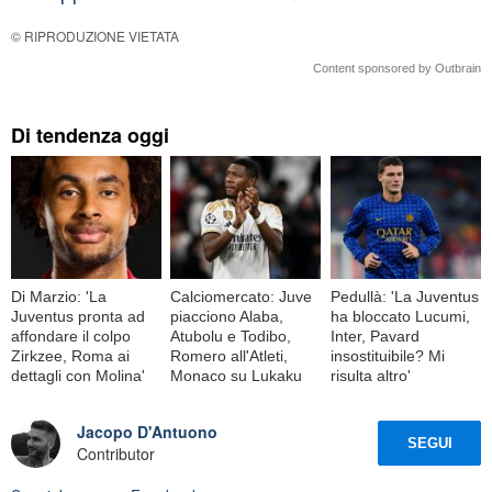
© RIPRODUZIONE VIETATA
Content sponsored by Outbrain
Di tendenza oggi
Di Marzio: 'La
Calciomercato: Juve
Pedullà: 'La Juventus
Juventus pronta ad
piacciono Alaba,
ha bloccato Lucumi,
affondare il colpo
Atubolu e Todibo,
Inter, Pavard
Zirkzee, Roma ai
Romero all'Atleti,
insostituibile? Mi
dettagli con Molina'
Monaco su Lukaku
risulta altro'
Jacopo D'Antuono
SEGUI
Contributor