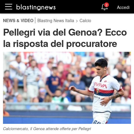
2
Accedi
NEWS & VIDEO
Blasting News Italia
>
Calcio
Pellegri via del Genoa? Ecco
la risposta del procuratore
Calciomercato, il Genoa attende offerte per Pellegri