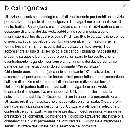
ABOUT
LINEA EDITORIALE
Utilizziamo i cookie e tecnologie simili di tracciamento per fornirti un servizio
Questa sezione offre informazioni trasparenti su Blasting
personalizzato rispetto alle tue esigenze di navigazione e per analizzare il
nostro traffico. Raccogliamo e condividiamo con i nostri
1624
partner che si
News, sui nostri processi editoriali e su come ci impegniamo a
occupano di analisi dei dati web, pubblicità e social media, alcune
creare news di qualità. Inoltre, afferma la nostra aderenza a
informazioni sul tuo dispositivo, come l’indirizzo IP e le caratteristiche del tuo
‘Trust Project - News with Integrity’
Blasting News non è
dispositivo, i quali potrebbero combinarle con altre informazioni che hai
ancora membro del programma, ma ha richiesto di farne
fornito loro o che hanno raccolto dal tuo utilizzo dei loro servizi. Puoi
parte; Trust Project non ha ancora effettuato una verifica di
acconsentire all’uso di tali tecnologie cliccando il pulsante
“Accetta tutti”
conformità agli standard.
presente su questo banner oppure personalizzare le tue scelte, anche
eventualmente negando il consenso al trattamento dei dati personali da
parte dei partner terzi, cliccando sul pulsante
“Personalizza”
.
Su di noi
Chiudendo questo banner (cliccando sul pulsante
“X”
in alto a destra),
acconsenti al permanere delle impostazioni predefinite che non consentono
Team editoriale
l’utilizzo di cookie o altri strumenti di tracciamento diversi dai tecnici.
Noi e i nostri partner trattiamo i tuoi dati di navigazione per: Archiviare
Corporate
informazioni su dispositivo e/o accedervi. Utilizzare dati limitati per la
selezione della pubblicità. Creare profili per la pubblicità personalizzata.
Redazione
Utilizzare profili per la selezione di pubblicità personalizzata. Creare profili
per la personalizzazione dei contenuti. Utilizzare profili per la selezione di
Informativa Privacy
contenuti personalizzati. Misurare le prestazioni degli annunci. Misurare le
prestazioni dei contenuti. Comprendere il pubblico attraverso statistiche o la
Cookie Policy
combinazione di dati provenienti da fonti diverse. Sviluppare e migliorare i
servizi. Utilizzare dati limitati per la selezione dei contenuti.
Blasting SA, IDI CHE-247.845.224, Via Carlo Frasca, 3 - 6900