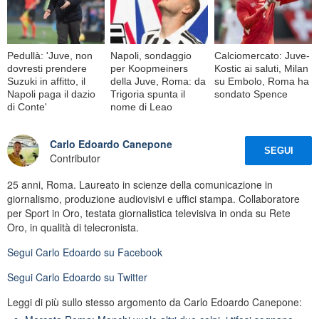
Pedullà: 'Juve, non
Napoli, sondaggio
Calciomercato: Juve-
dovresti prendere
per Koopmeiners
Kostic ai saluti, Milan
Suzuki in affitto, il
della Juve, Roma: da
su Embolo, Roma ha
Napoli paga il dazio
Trigoria spunta il
sondato Spence
di Conte'
nome di Leao
Carlo Edoardo Canepone
SEGUI
Contributor
25 anni, Roma. Laureato in scienze della comunicazione in
giornalismo, produzione audiovisivi e uffici stampa. Collaboratore
per Sport in Oro, testata giornalistica televisiva in onda su Rete
Oro, in qualità di telecronista.
Segui
Carlo Edoardo
su Facebook
Segui
Carlo Edoardo
su Twitter
Leggi di più sullo stesso argomento da Carlo Edoardo Canepone: