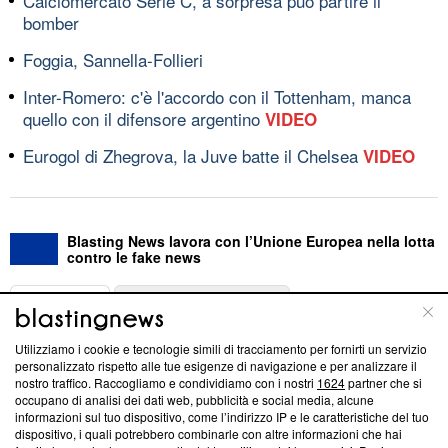
Calciomercato Serie C, a sorpresa può partire il
bomber
Foggia, Sannella-Follieri
Inter-Romero: c'è l'accordo con il Tottenham, manca
quello con il difensore argentino
VIDEO
Eurogol di Zhegrova, la Juve batte il Chelsea
VIDEO
Blasting News lavora con l’Unione Europea nella lotta
contro le fake news
ABOUT
LINEA EDITORIALE
Utilizziamo i cookie e tecnologie simili di tracciamento per fornirti un servizio
Questa sezione offre informazioni trasparenti su Blasting
personalizzato rispetto alle tue esigenze di navigazione e per analizzare il
nostro traffico. Raccogliamo e condividiamo con i nostri
1624
partner che si
News, sui nostri processi editoriali e su come ci impegniamo a
occupano di analisi dei dati web, pubblicità e social media, alcune
creare news di qualità. Inoltre, afferma la nostra aderenza a
informazioni sul tuo dispositivo, come l’indirizzo IP e le caratteristiche del tuo
‘Trust Project - News with Integrity’
Blasting News non è
dispositivo, i quali potrebbero combinarle con altre informazioni che hai
ancora membro del programma, ma ha richiesto di farne