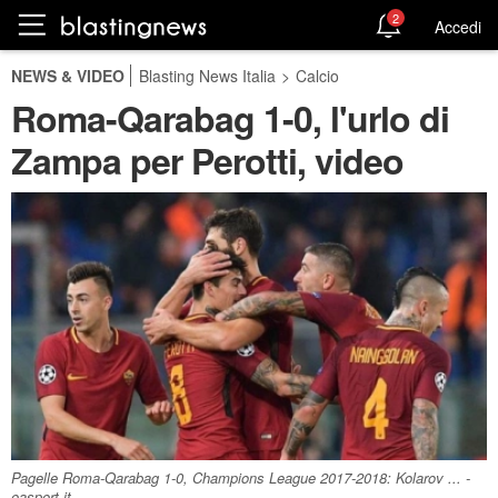
2
Accedi
NEWS & VIDEO
Blasting News Italia
>
Calcio
Roma-Qarabag 1-0, l'urlo di
Zampa per Perotti, video
Pagelle Roma-Qarabag 1-0, Champions League 2017-2018: Kolarov ... -
oasport.it