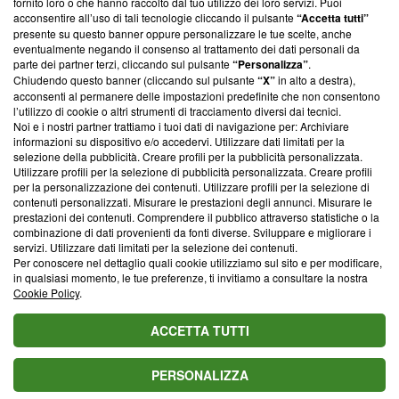
fornito loro o che hanno raccolto dal tuo utilizzo dei loro servizi. Puoi
parte; Trust Project non ha ancora effettuato una verifica di
acconsentire all’uso di tali tecnologie cliccando il pulsante
“Accetta tutti”
conformità agli standard.
presente su questo banner oppure personalizzare le tue scelte, anche
eventualmente negando il consenso al trattamento dei dati personali da
parte dei partner terzi, cliccando sul pulsante
“Personalizza”
.
Su di noi
Chiudendo questo banner (cliccando sul pulsante
“X”
in alto a destra),
acconsenti al permanere delle impostazioni predefinite che non consentono
Team editoriale
l’utilizzo di cookie o altri strumenti di tracciamento diversi dai tecnici.
Noi e i nostri partner trattiamo i tuoi dati di navigazione per: Archiviare
Corporate
informazioni su dispositivo e/o accedervi. Utilizzare dati limitati per la
selezione della pubblicità. Creare profili per la pubblicità personalizzata.
Redazione
Utilizzare profili per la selezione di pubblicità personalizzata. Creare profili
per la personalizzazione dei contenuti. Utilizzare profili per la selezione di
Informativa Privacy
contenuti personalizzati. Misurare le prestazioni degli annunci. Misurare le
prestazioni dei contenuti. Comprendere il pubblico attraverso statistiche o la
Cookie Policy
combinazione di dati provenienti da fonti diverse. Sviluppare e migliorare i
servizi. Utilizzare dati limitati per la selezione dei contenuti.
Blasting SA, IDI CHE-247.845.224, Via Carlo Frasca, 3 - 6900
Per conoscere nel dettaglio quali cookie utilizziamo sul sito e per modificare,
Lugano (Svizzera) Tel:
+39 0690258937
in qualsiasi momento, le tue preferenze, ti invitiamo a consultare la nostra
Cookie Policy
.
© 2026 Blasting News
ACCETTA TUTTI
PERSONALIZZA