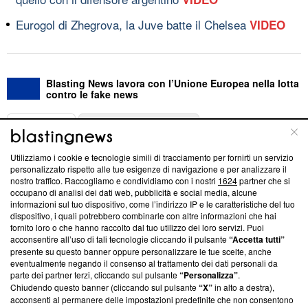
Eurogol di Zhegrova, la Juve batte il Chelsea
VIDEO
Blasting News lavora con l’Unione Europea nella lotta
contro le fake news
ABOUT
LINEA EDITORIALE
Utilizziamo i cookie e tecnologie simili di tracciamento per fornirti un servizio
Questa sezione offre informazioni trasparenti su Blasting
personalizzato rispetto alle tue esigenze di navigazione e per analizzare il
nostro traffico. Raccogliamo e condividiamo con i nostri
1624
partner che si
News, sui nostri processi editoriali e su come ci impegniamo a
occupano di analisi dei dati web, pubblicità e social media, alcune
creare news di qualità. Inoltre, afferma la nostra aderenza a
informazioni sul tuo dispositivo, come l’indirizzo IP e le caratteristiche del tuo
‘Trust Project - News with Integrity’
Blasting News non è
dispositivo, i quali potrebbero combinarle con altre informazioni che hai
ancora membro del programma, ma ha richiesto di farne
fornito loro o che hanno raccolto dal tuo utilizzo dei loro servizi. Puoi
parte; Trust Project non ha ancora effettuato una verifica di
acconsentire all’uso di tali tecnologie cliccando il pulsante
“Accetta tutti”
conformità agli standard.
presente su questo banner oppure personalizzare le tue scelte, anche
eventualmente negando il consenso al trattamento dei dati personali da
parte dei partner terzi, cliccando sul pulsante
“Personalizza”
.
Su di noi
Chiudendo questo banner (cliccando sul pulsante
“X”
in alto a destra),
acconsenti al permanere delle impostazioni predefinite che non consentono
Team editoriale