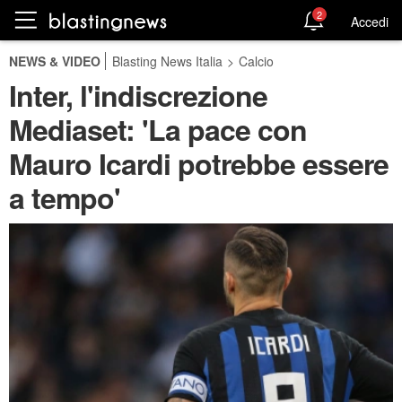
2
Accedi
NEWS & VIDEO
Blasting News Italia
>
Calcio
Inter, l'indiscrezione
Mediaset: 'La pace con
Mauro Icardi potrebbe essere
a tempo'