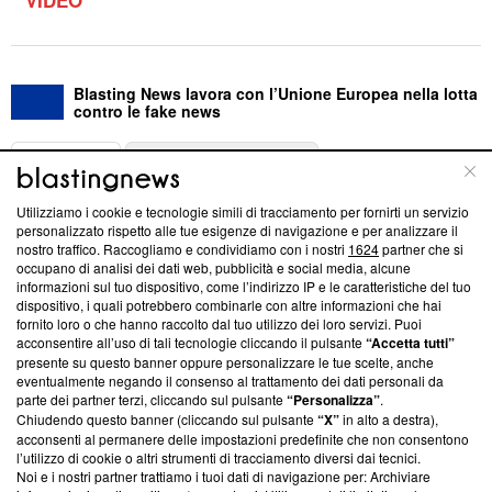
Blasting News lavora con l’Unione Europea nella lotta
contro le fake news
ABOUT
LINEA EDITORIALE
Utilizziamo i cookie e tecnologie simili di tracciamento per fornirti un servizio
Questa sezione offre informazioni trasparenti su Blasting
personalizzato rispetto alle tue esigenze di navigazione e per analizzare il
nostro traffico. Raccogliamo e condividiamo con i nostri
1624
partner che si
News, sui nostri processi editoriali e su come ci impegniamo a
occupano di analisi dei dati web, pubblicità e social media, alcune
creare news di qualità. Inoltre, afferma la nostra aderenza a
informazioni sul tuo dispositivo, come l’indirizzo IP e le caratteristiche del tuo
‘Trust Project - News with Integrity’
Blasting News non è
dispositivo, i quali potrebbero combinarle con altre informazioni che hai
ancora membro del programma, ma ha richiesto di farne
fornito loro o che hanno raccolto dal tuo utilizzo dei loro servizi. Puoi
parte; Trust Project non ha ancora effettuato una verifica di
acconsentire all’uso di tali tecnologie cliccando il pulsante
“Accetta tutti”
conformità agli standard.
presente su questo banner oppure personalizzare le tue scelte, anche
eventualmente negando il consenso al trattamento dei dati personali da
parte dei partner terzi, cliccando sul pulsante
“Personalizza”
.
Su di noi
Chiudendo questo banner (cliccando sul pulsante
“X”
in alto a destra),
acconsenti al permanere delle impostazioni predefinite che non consentono
Team editoriale
l’utilizzo di cookie o altri strumenti di tracciamento diversi dai tecnici.
Noi e i nostri partner trattiamo i tuoi dati di navigazione per: Archiviare
Corporate