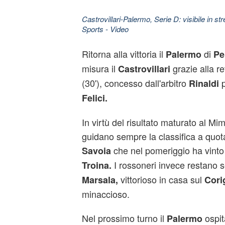
Castrovillari-Palermo, Serie D: visibile in s
Sports
- Video
Ritorna alla vittoria il
di
Palermo
Pe
misura il
grazie alla re
Castrovillari
(30'), concesso dall'arbitro
p
Rinaldi
Felici.
In virtù del risultato maturato al M
guidano sempre la classifica a quota
che nel pomeriggio ha vinto
Savoia
I rossoneri invece restano 
Troina.
vittorioso in casa sul
Marsala,
Cori
minaccioso.
Nel prossimo turno il
ospit
Palermo