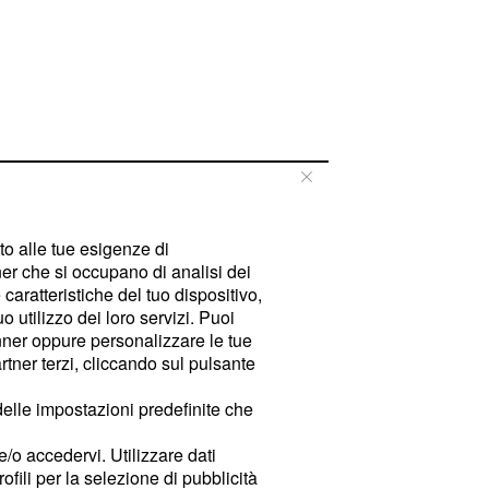
tto alle tue esigenze di
er che si occupano di analisi dei
caratteristiche del tuo dispositivo,
 utilizzo dei loro servizi. Puoi
ner oppure personalizzare le tue
tner terzi, cliccando sul pulsante
delle impostazioni predefinite che
e/o accedervi. Utilizzare dati
rofili per la selezione di pubblicità