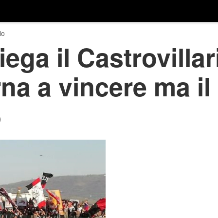
io
ega il Castrovillari,
na a vincere ma il
5