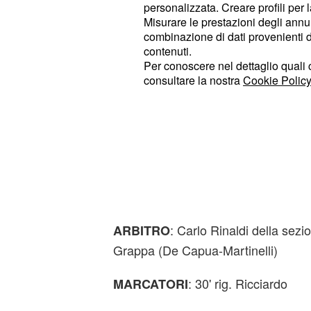
: Aiolfi, Barillaro
CASTROVILLARI
personalizzata. Creare profili per 
Misurare le prestazioni degli annun
Ferrante, De Pace (70' Mattei), Can
combinazione di dati provenienti da 
Rosi), La Ragione, Gagliardi, Miocc
contenuti.
La Rosa, Grimaldi, L
disposizione:
Per conoscere nel dettaglio quali c
consultare la nostra
Cookie Policy
Marra.
: Pelagotti; Dod
PALERMO (4-3-2-1)
Crivello; Kraja (65' Langella), Martin
Ficarrotta (82' Ambro), Felici; Ricci
Fallani, Bechini, Marong, Ferrante, 
Lucera.
Pergolizzi
Allenatore:
: Carlo Rinaldi della sez
ARBITRO
Grappa (De Capua-Martinelli)
: 30' rig. Ricciardo
MARCATORI