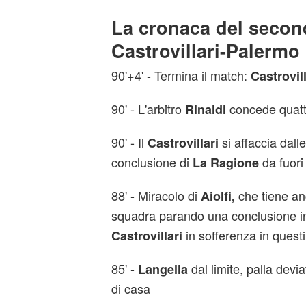
La cronaca del secon
Castrovillari-Palermo
90'+4' - Termina il match:
Castrovil
90' - L'arbitro
concede quattr
Rinaldi
90' - Il
si affaccia dalle
Castrovillari
conclusione di
da fuori
La Ragione
88' - Miracolo di
che tiene anc
Aiolfi,
squadra parando una conclusione i
in sofferenza in questi 
Castrovillari
85' -
dal limite, palla devia
Langella
di casa