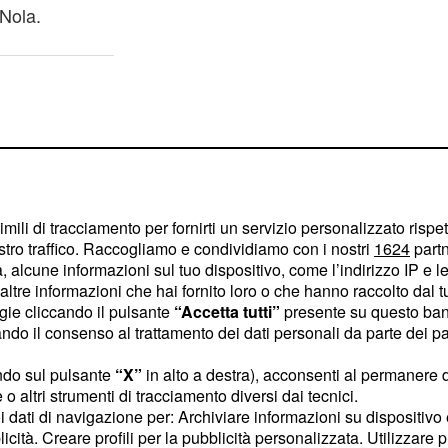
 Nola.
imili di tracciamento per fornirti un servizio personalizzato rispe
stro traffico. Raccogliamo e condividiamo con i nostri
1624
partn
 alcune informazioni sul tuo dispositivo, come l’indirizzo IP e le 
ltre informazioni che hai fornito loro o che hanno raccolto dal tuo
ogie cliccando il pulsante
“Accetta tutti”
presente su questo ban
o il consenso al trattamento dei dati personali da parte dei par
ndo sul pulsante
“X”
in alto a destra), acconsenti al permanere 
o altri strumenti di tracciamento diversi dai tecnici.
ri-Palermo
uoi dati di navigazione per: Archiviare informazioni su dispositivo 
licità. Creare profili per la pubblicità personalizzata. Utilizzare p