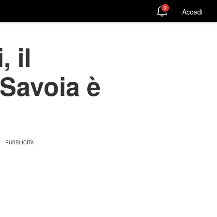
2
Accedi
 il
 Savoia è