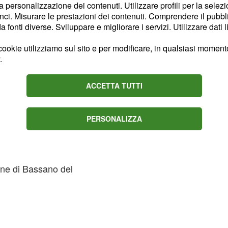
, Greco, Lanza (71' Buda),
la personalizzazione dei contenuti. Utilizzare profili per la selez
ci. Misurare le prestazioni dei contenuti. Comprendere il pubblic
gemi, Consiglio (46’
fonti diverse. Sviluppare e migliorare i servizi. Utilizzare dati l
hi (56' Canale).
A
ucido, Birzò.
Allenatore:
ookie utilizziamo sul sito e per modificare, in qualsiasi momento,
.
a, Peretti, Accardi,
ACCETTA TUTTI
, Martinelli (86' Mauri);
ardo.
A disposizione:
PERSONALIZZA
Mauri, Rizzo Pinna,
ione di Bassano del