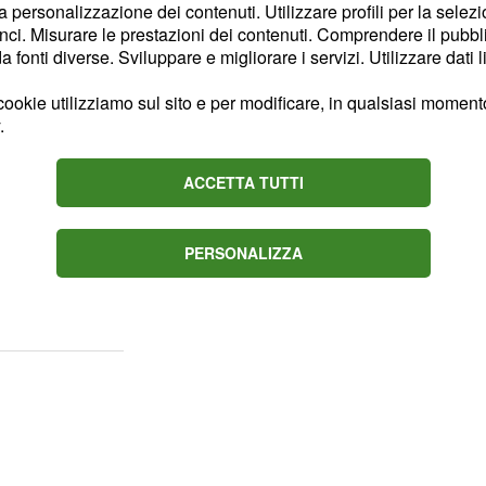
rima di approdare in
la personalizzazione dei contenuti. Utilizzare profili per la selez
ci. Misurare le prestazioni dei contenuti. Comprendere il pubblic
va giocato nel Rennes,
fonti diverse. Sviluppare e migliorare i servizi. Utilizzare dati l
aggio a causa di un
ookie utilizziamo sul sito e per modificare, in qualsiasi momento,
.
nere in caso di
ACCETTA TUTTI
mercato
, la
Juventus
PERSONALIZZA
in caso
Daniele Rugani