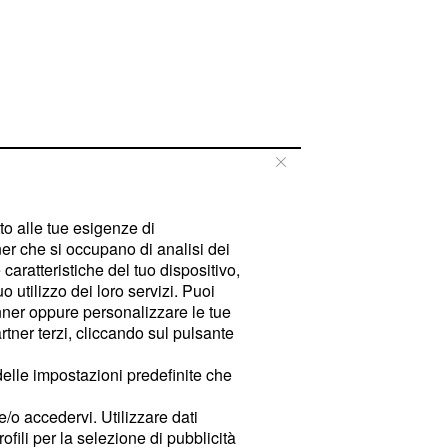
tto alle tue esigenze di
er che si occupano di analisi dei
caratteristiche del tuo dispositivo,
 utilizzo dei loro servizi. Puoi
ner oppure personalizzare le tue
tner terzi, cliccando sul pulsante
delle impostazioni predefinite che
e/o accedervi. Utilizzare dati
rofili per la selezione di pubblicità