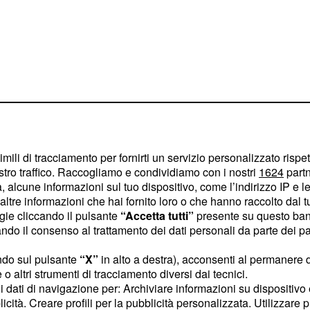
imili di tracciamento per fornirti un servizio personalizzato rispe
iverse richieste di
stro traffico. Raccogliamo e condividiamo con i nostri
1624
partn
a. La Juventus sarebbe
 alcune informazioni sul tuo dispositivo, come l’indirizzo IP e le 
ltre informazioni che hai fornito loro o che hanno raccolto dal tuo
are un'offerta superiore
ogie cliccando il pulsante
“Accetta tutti”
presente su questo ban
o il consenso al trattamento dei dati personali da parte dei par
compagine torinese
ndo sul pulsante
“X”
in alto a destra), acconsenti al permanere 
o altri strumenti di tracciamento diversi dai tecnici.
centrale a
Daniele
uoi dati di navigazione per: Archiviare informazioni su dispositivo 
gliari nella seconda parte
licità. Creare profili per la pubblicità personalizzata. Utilizzare p