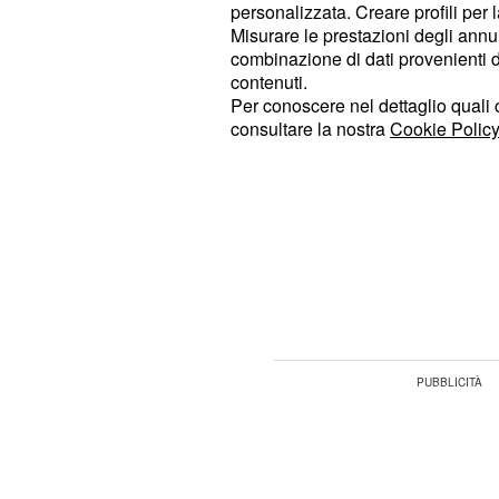
della stagione 2020-2021. Infatti, p
personalizzata. Creare profili per 
Misurare le prestazioni degli annun
Sardegna, il difensore toscano ave
combinazione di dati provenienti da 
accumulando però uno scarso minut
contenuti.
infortunio muscolare.
Per conoscere nel dettaglio quali c
consultare la nostra
Cookie Policy
Rugani potrebbe rima
partenza di Demiral
Secondo
le ultime indiscrezioni di 
starebbe valutando la conferma di
di addio di Demiral
.