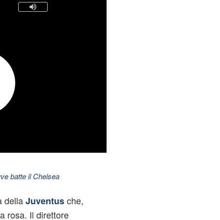
ve batte il Chelsea
a della
che,
Juventus
a rosa. Il direttore