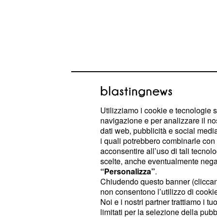
Utilizziamo i cookie e tecnologie s
Il difensore centrale turco avrebbe d
navigazione e per analizzare il no
mercato, soprattutto dall'Inghilterr
dati web, pubblicità e social media,
i quali potrebbero combinarle con a
disposta a cederlo se dovesse arriv
acconsentire all’uso di tali tecnol
ai
30 milioni di euro.
scelte, anche eventualmente negand
“Personalizza”
.
In caso di partenza di Demiral, la 
Chiudendo questo banner (clicca
non consentono l’utilizzo di cookie 
potrebbe dare fiducia come quarto 
Noi e i nostri partner trattiamo i t
, rientrato dal prestito al Ca
Rugani
limitati per la selezione della pubb