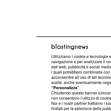
Per giugno il sogno dell'amministra
Utilizziamo i cookie e tecnologie s
Marotta risponderebbe al nome di
D
navigazione e per analizzare il no
dati web, pubblicità e social media,
i quali potrebbero combinarle con a
Simeone in orbita Int
acconsentire all’uso di tali tecnol
scelte, anche eventualmente negand
Il futuro della panchina dell'Inter s
“Personalizza”
.
è in bilico nonosta
Simone Inzaghi
Chiudendo questo banner (clicca
non consentono l’utilizzo di cookie 
maniera inaspettata gli ottavi di fi
Noi e i nostri partner trattiamo i t
Il tecnico paga i risultati molto alta
limitati per la selezione della pubb