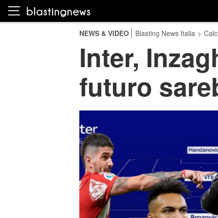
NEWS & VIDEO
Blasting News Italia
>
Calc
Inter, Inzagh
futuro sar