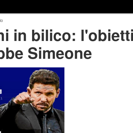
io
i in bilico: l'obiett
ebbe Simeone