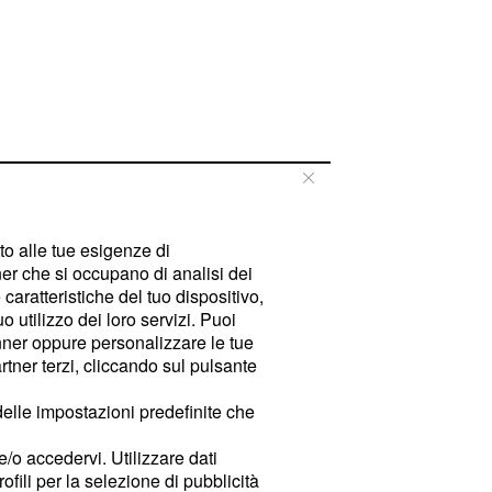
tto alle tue esigenze di
er che si occupano di analisi dei
caratteristiche del tuo dispositivo,
 utilizzo dei loro servizi. Puoi
ner oppure personalizzare le tue
tner terzi, cliccando sul pulsante
delle impostazioni predefinite che
e/o accedervi. Utilizzare dati
rofili per la selezione di pubblicità