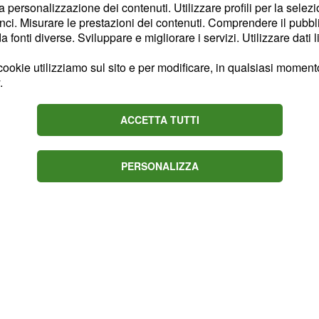
tite e ben diciannove reti
la personalizzazione dei contenuti. Utilizzare profili per la selez
ci. Misurare le prestazioni dei contenuti. Comprendere il pubblic
fonti diverse. Sviluppare e migliorare i servizi. Utilizzare dati l
arotta è
Diego Pablo
ookie utilizziamo sul sito e per modificare, in qualsiasi momento,
il desiderio di sedersi
.
esso in contatto con
ACCETTA TUTTI
 Posso dire che in
l'Inter, lì ho bellissimi
obiettivo di tornarci da
PERSONALIZZA
alenti a qualche mese fa.