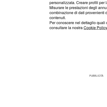
cinque sconfitte subite in tredici par
personalizzata. Creare profili per 
Misurare le prestazioni degli annun
subite.
combinazione di dati provenienti da 
contenuti.
Per il futuro il sogno di Giuseppe M
Per conoscere nel dettaglio quali c
, che non ha mai nascosto 
Simeone
consultare la nostra
Cookie Policy
sulla panchina nerazzurra. "Sono sp
perchè nasconderlo.
Javier Zanetti,
futuro vorrei diventare l'allenatore del
ricordi da giocatore e mi son posto l'
allenatore", le sue dichiarazioni ris