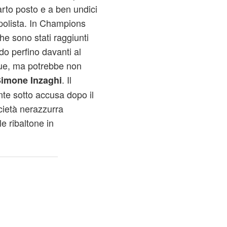
arto posto e a ben undici
polista. In Champions
he sono stati raggiunti
ndo perfino davanti al
gue, ma potrebbe non
. Il
imone Inzaghi
nte sotto accusa dopo il
cietà nerazzurra
e ribaltone in