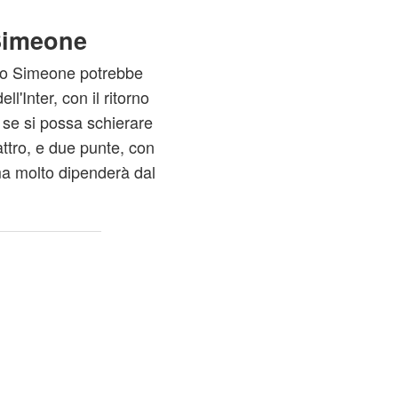
 Simeone
blo Simeone potrebbe
l'Inter, con il ritorno
, se si possa schierare
tro, e due punte, con
 ma molto dipenderà dal