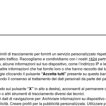
tore delegato Giuseppe
imili di tracciamento per fornirti un servizio personalizzato rispe
.
iego Pablo Simeone
stro traffico. Raccogliamo e condividiamo con i nostri
1624
partn
 alcune informazioni sul tuo dispositivo, come l’indirizzo IP e le 
ltre informazioni che hai fornito loro o che hanno raccolto dal tuo
er
ogie cliccando il pulsante
“Accetta tutti”
presente su questo ban
o il consenso al trattamento dei dati personali da parte dei par
embra avvolto nel mistero.
nte abbia ottenuto in
ndo sul pulsante
“X”
in alto a destra), acconsenti al permanere 
o altri strumenti di tracciamento diversi dai tecnici.
nale di Champions League.
uoi dati di navigazione per: Archiviare informazioni su dispositivo 
lenanti in campionato, con
licità. Creare profili per la pubblicità personalizzata. Utilizzare p