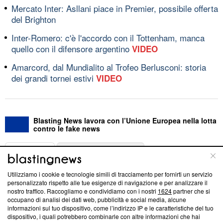
Mercato Inter: Asllani piace in Premier, possibile offerta
del Brighton
Inter-Romero: c'è l'accordo con il Tottenham, manca
quello con il difensore argentino
VIDEO
Amarcord, dal Mundialito al Trofeo Berlusconi: storia
dei grandi tornei estivi
VIDEO
Blasting News lavora con l’Unione Europea nella lotta
contro le fake news
ABOUT
LINEA EDITORIALE
Utilizziamo i cookie e tecnologie simili di tracciamento per fornirti un servizio
Questa sezione offre informazioni trasparenti su Blasting
personalizzato rispetto alle tue esigenze di navigazione e per analizzare il
nostro traffico. Raccogliamo e condividiamo con i nostri
1624
partner che si
News, sui nostri processi editoriali e su come ci impegniamo a
occupano di analisi dei dati web, pubblicità e social media, alcune
creare news di qualità. Inoltre, afferma la nostra aderenza a
informazioni sul tuo dispositivo, come l’indirizzo IP e le caratteristiche del tuo
‘Trust Project - News with Integrity’
Blasting News non è
dispositivo, i quali potrebbero combinarle con altre informazioni che hai
ancora membro del programma, ma ha richiesto di farne