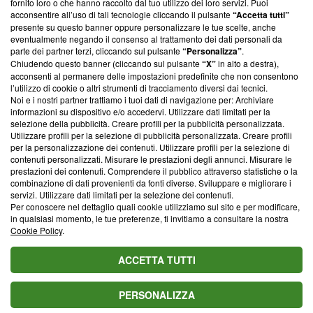
fornito loro o che hanno raccolto dal tuo utilizzo dei loro servizi. Puoi
parte; Trust Project non ha ancora effettuato una verifica di
acconsentire all’uso di tali tecnologie cliccando il pulsante
“Accetta tutti”
conformità agli standard.
presente su questo banner oppure personalizzare le tue scelte, anche
eventualmente negando il consenso al trattamento dei dati personali da
parte dei partner terzi, cliccando sul pulsante
“Personalizza”
.
Su di noi
Chiudendo questo banner (cliccando sul pulsante
“X”
in alto a destra),
acconsenti al permanere delle impostazioni predefinite che non consentono
Team editoriale
l’utilizzo di cookie o altri strumenti di tracciamento diversi dai tecnici.
Noi e i nostri partner trattiamo i tuoi dati di navigazione per: Archiviare
Corporate
informazioni su dispositivo e/o accedervi. Utilizzare dati limitati per la
selezione della pubblicità. Creare profili per la pubblicità personalizzata.
Redazione
Utilizzare profili per la selezione di pubblicità personalizzata. Creare profili
per la personalizzazione dei contenuti. Utilizzare profili per la selezione di
Informativa Privacy
contenuti personalizzati. Misurare le prestazioni degli annunci. Misurare le
prestazioni dei contenuti. Comprendere il pubblico attraverso statistiche o la
Cookie Policy
combinazione di dati provenienti da fonti diverse. Sviluppare e migliorare i
servizi. Utilizzare dati limitati per la selezione dei contenuti.
Blasting SA, IDI CHE-247.845.224, Via Carlo Frasca, 3 - 6900
Per conoscere nel dettaglio quali cookie utilizziamo sul sito e per modificare,
Lugano (Svizzera) Tel:
+39 0690258937
in qualsiasi momento, le tue preferenze, ti invitiamo a consultare la nostra
Cookie Policy
.
© 2026 Blasting News
ACCETTA TUTTI
PERSONALIZZA