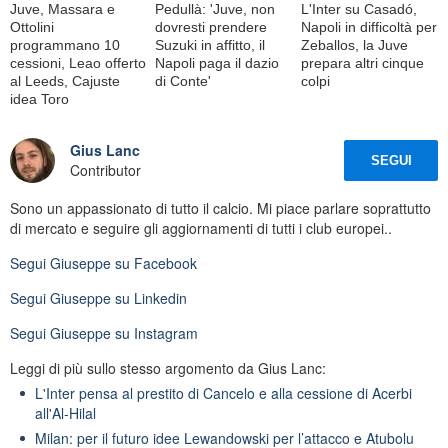
Juve, Massara e
Pedullà: 'Juve, non
L'Inter su Casadó,
Ottolini
dovresti prendere
Napoli in difficoltà per
programmano 10
Suzuki in affitto, il
Zeballos, la Juve
cessioni, Leao offerto
Napoli paga il dazio
prepara altri cinque
al Leeds, Cajuste
di Conte'
colpi
idea Toro
Gius Lanc
SEGUI
Contributor
Sono un appassionato di tutto il calcio. Mi piace parlare soprattutto
di mercato e seguire gli aggiornamenti di tutti i club europei..
Segui
Giuseppe
su Facebook
Segui
Giuseppe
su Linkedin
Segui
Giuseppe
su Instagram
Leggi di più sullo stesso argomento da Gius Lanc:
L'Inter pensa al prestito di Cancelo e alla cessione di Acerbi
all'Al-Hilal
Milan: per il futuro idee Lewandowski per l’attacco e Atubolu