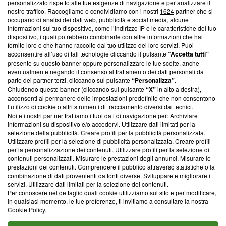
Questa sezione offre informazioni trasparenti su Blasting
personalizzato rispetto alle tue esigenze di navigazione e per analizzare il
nostro traffico. Raccogliamo e condividiamo con i nostri
1624
partner che si
News, sui nostri processi editoriali e su come ci impegniamo a
occupano di analisi dei dati web, pubblicità e social media, alcune
creare news di qualità. Inoltre, afferma la nostra aderenza a
informazioni sul tuo dispositivo, come l’indirizzo IP e le caratteristiche del tuo
‘Trust Project - News with Integrity’
Blasting News non è
dispositivo, i quali potrebbero combinarle con altre informazioni che hai
ancora membro del programma, ma ha richiesto di farne
fornito loro o che hanno raccolto dal tuo utilizzo dei loro servizi. Puoi
parte; Trust Project non ha ancora effettuato una verifica di
acconsentire all’uso di tali tecnologie cliccando il pulsante
“Accetta tutti”
conformità agli standard.
presente su questo banner oppure personalizzare le tue scelte, anche
eventualmente negando il consenso al trattamento dei dati personali da
parte dei partner terzi, cliccando sul pulsante
“Personalizza”
.
Su di noi
Chiudendo questo banner (cliccando sul pulsante
“X”
in alto a destra),
acconsenti al permanere delle impostazioni predefinite che non consentono
Team editoriale
l’utilizzo di cookie o altri strumenti di tracciamento diversi dai tecnici.
Noi e i nostri partner trattiamo i tuoi dati di navigazione per: Archiviare
Corporate
informazioni su dispositivo e/o accedervi. Utilizzare dati limitati per la
selezione della pubblicità. Creare profili per la pubblicità personalizzata.
Redazione
Utilizzare profili per la selezione di pubblicità personalizzata. Creare profili
per la personalizzazione dei contenuti. Utilizzare profili per la selezione di
Informativa Privacy
contenuti personalizzati. Misurare le prestazioni degli annunci. Misurare le
prestazioni dei contenuti. Comprendere il pubblico attraverso statistiche o la
Cookie Policy
combinazione di dati provenienti da fonti diverse. Sviluppare e migliorare i
servizi. Utilizzare dati limitati per la selezione dei contenuti.
Blasting SA, IDI CHE-247.845.224, Via Carlo Frasca, 3 - 6900
Per conoscere nel dettaglio quali cookie utilizziamo sul sito e per modificare,
Lugano (Svizzera) Tel:
+39 0690258937
in qualsiasi momento, le tue preferenze, ti invitiamo a consultare la nostra
Cookie Policy
.
© 2026 Blasting News