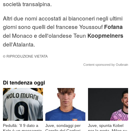
società transalpina.
Altri due nomi accostati ai bianconeri negli ultimi
giorni sono quelli del francese Youssouf
Fofana
del Monaco e dell'olandese Teun
Koopmeiners
dell'Atalanta.
© RIPRODUZIONE VIETATA
Content sponsored by Outbrain
Di tendenza oggi
Pedullà: 'Il 9 dato a
Juve, sondaggi per
Juve, spunta Kobel
Kolo è un messaggio
Caprile del Cagliari,
per la porta, Milan su