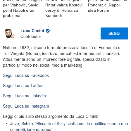
per Vlahovic, Savic
l'Inter valuta Kostovi,
Pongracic, Napoli:
per il Napoli è un
derby di Roma su
idea Fortini
problema'
Kumbedi
Luca Cimini
SEGUI
Contributor
Nato nel 1982, mi sono formato presso la facoltà di Economia di
Tor Vergata (Roma), indirizzo mercati ed intermediari finanziari.
Attualmente sono un imprenditore digitale, specializzato in
particolar modo nel social media marketing.
Segui
Luca
su Facebook
Segui
Luca
su Twitter
Segui
Luca
su Linkedin
Segui
Luca
su Instagram
Leggi di più sullo stesso argomento da Luca Cimini:
Juve, Schira: 'Riscatto di Kelly scatta con la qualificazione a una
competizione europea'