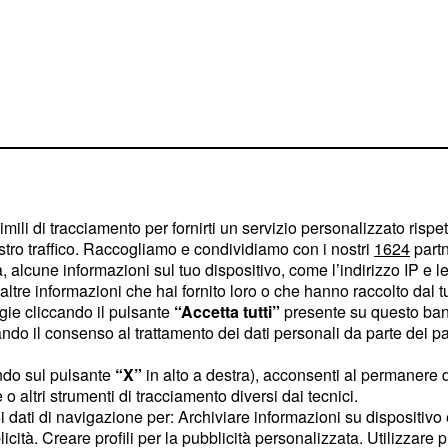
imili di tracciamento per fornirti un servizio personalizzato rispe
stro traffico. Raccogliamo e condividiamo con i nostri
1624
partn
 alcune informazioni sul tuo dispositivo, come l’indirizzo IP e le 
ltre informazioni che hai fornito loro o che hanno raccolto dal tuo
 società londinese perderà
ogie cliccando il pulsante
“Accetta tutti”
presente su questo ban
o, giocatore che ha
o il consenso al trattamento dei dati personali da parte dei par
 storia recente del
ndo sul pulsante
“X”
in alto a destra), acconsenti al permanere 
ons League nel 2021, ma
o altri strumenti di tracciamento diversi dai tecnici.
 Sud America.
uoi dati di navigazione per: Archiviare informazioni su dispositivo 
licità. Creare profili per la pubblicità personalizzata. Utilizzare p