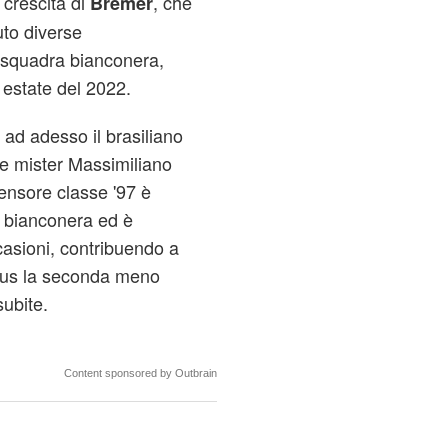
 crescita di
, che
Bremer
to diverse
 squadra bianconera,
 estate del 2022.
 ad adesso il brasiliano
 e mister Massimiliano
ifensore classe '97 è
 bianconera ed è
casioni, contribuendo a
ntus la seconda meno
subite.
Content sponsored by Outbrain