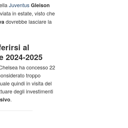
ella
Juventus
Gleison
viata in estate, visto che
dovrebbe lasciare la
va
rirsi al
e 2024-2025
l Chelsea ha concesso 22
 considerato troppo
uale quindi in visita del
uare degli investimenti
.
nsivo