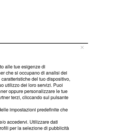
tto alle tue esigenze di
er che si occupano di analisi dei
caratteristiche del tuo dispositivo,
 utilizzo dei loro servizi. Puoi
ner oppure personalizzare le tue
tner terzi, cliccando sul pulsante
delle impostazioni predefinite che
e/o accedervi. Utilizzare dati
rofili per la selezione di pubblicità