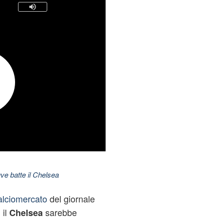
ve batte il Chelsea
alciomercato
del giornale
 il
sarebbe
Chelsea