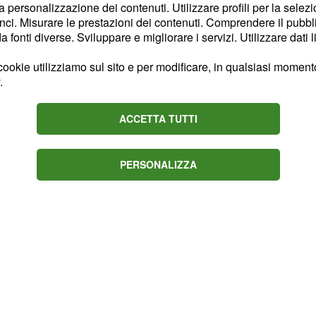
ebbero alla ricerca di un
la personalizzazione dei contenuti. Utilizzare profili per la selez
ci. Misurare le prestazioni dei contenuti. Comprendere il pubblic
uirlo degnamente e
fonti diverse. Sviluppare e migliorare i servizi. Utilizzare dati l
Le ultime indiscrezioni
iliano Gleison
Bremer
ookie utilizziamo sul sito e per modificare, in qualsiasi momento,
.
i londinesi.
 sarebbe propensa a
ACCETTA TUTTI
anto facilmente e
tante per convincere i
PERSONALIZZA