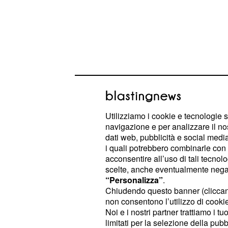
Utilizziamo i cookie e tecnologie s
navigazione e per analizzare il no
dati web, pubblicità e social media,
i quali potrebbero combinarle con a
Peraltro fra poco più di sei mesi la
acconsentire all’uso di tali tecnol
anche Thiago Silva a parametro zer
scelte, anche eventualmente negand
contribuito in modo significativo alla
“Personalizza”
.
Chiudendo questo banner (clicca
Chelsea, alzando anche la Champi
non consentono l’utilizzo di cookie 
che ora è intenzionato a tornare in
Noi e i nostri partner trattiamo i t
limitati per la selezione della pubb