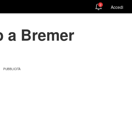
2
Accedi
o a Bremer