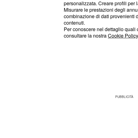
Anche per questo motivo i Blues sar
personalizzata. Creare profili per 
Misurare le prestazioni degli annun
difensore che sia in grado di sostit
combinazione di dati provenienti da 
permetta di avviare un nuovo ciclo. 
contenuti.
riportano appunto che anche il bras
Per conoscere nel dettaglio quali c
consultare la nostra
Cookie Policy
della
Juventus
sarebbe nel mirino de
Tuttavia la società bianconera non
lasciar partire il proprio difensore t
servirebbe un'offerta davvero impor
dirigenti juventini a venderlo.