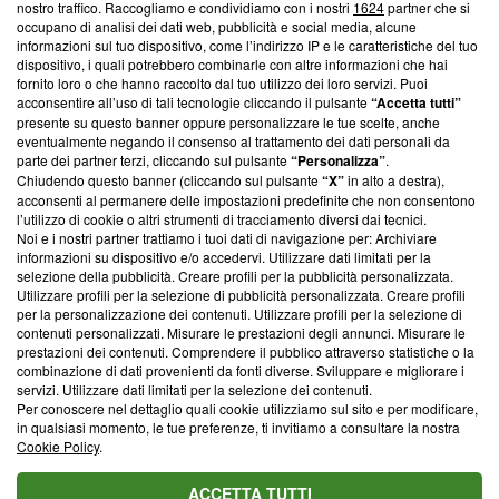
nostro traffico. Raccogliamo e condividiamo con i nostri
1624
partner che si
News, sui nostri processi editoriali e su come ci impegniamo a
occupano di analisi dei dati web, pubblicità e social media, alcune
creare news di qualità. Inoltre, afferma la nostra aderenza a
informazioni sul tuo dispositivo, come l’indirizzo IP e le caratteristiche del tuo
‘Trust Project - News with Integrity’
Blasting News non è
dispositivo, i quali potrebbero combinarle con altre informazioni che hai
ancora membro del programma, ma ha richiesto di farne
fornito loro o che hanno raccolto dal tuo utilizzo dei loro servizi. Puoi
parte; Trust Project non ha ancora effettuato una verifica di
acconsentire all’uso di tali tecnologie cliccando il pulsante
“Accetta tutti”
conformità agli standard.
presente su questo banner oppure personalizzare le tue scelte, anche
eventualmente negando il consenso al trattamento dei dati personali da
parte dei partner terzi, cliccando sul pulsante
“Personalizza”
.
Su di noi
Chiudendo questo banner (cliccando sul pulsante
“X”
in alto a destra),
acconsenti al permanere delle impostazioni predefinite che non consentono
Team editoriale
l’utilizzo di cookie o altri strumenti di tracciamento diversi dai tecnici.
Noi e i nostri partner trattiamo i tuoi dati di navigazione per: Archiviare
Corporate
informazioni su dispositivo e/o accedervi. Utilizzare dati limitati per la
selezione della pubblicità. Creare profili per la pubblicità personalizzata.
Redazione
Utilizzare profili per la selezione di pubblicità personalizzata. Creare profili
per la personalizzazione dei contenuti. Utilizzare profili per la selezione di
Informativa Privacy
contenuti personalizzati. Misurare le prestazioni degli annunci. Misurare le
prestazioni dei contenuti. Comprendere il pubblico attraverso statistiche o la
Cookie Policy
combinazione di dati provenienti da fonti diverse. Sviluppare e migliorare i
servizi. Utilizzare dati limitati per la selezione dei contenuti.
Blasting SA, IDI CHE-247.845.224, Via Carlo Frasca, 3 - 6900
Per conoscere nel dettaglio quali cookie utilizziamo sul sito e per modificare,
Lugano (Svizzera) Tel:
+39 0690258937
in qualsiasi momento, le tue preferenze, ti invitiamo a consultare la nostra
Cookie Policy
.
© 2026 Blasting News
ACCETTA TUTTI