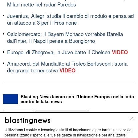
Milan mette nel radar Paredes
Juventus, Allegri studia il cambio di modulo e pensa ad
un attacco a 3 per il Frosinone
Calciomercato: il Bayern Monaco vorrebbe Barella
dall'Inter, il Napoli pensa a Buongiorno
Eurogol di Zhegrova, la Juve batte il Chelsea
VIDEO
Amarcord, dal Mundialito al Trofeo Berlusconi: storia
dei grandi tornei estivi
VIDEO
Blasting News lavora con l’Unione Europea nella lotta
contro le fake news
ABOUT
LINEA EDITORIALE
Utilizziamo i cookie e tecnologie simili di tracciamento per fornirti un servizio
Questa sezione offre informazioni trasparenti su Blasting
personalizzato rispetto alle tue esigenze di navigazione e per analizzare il