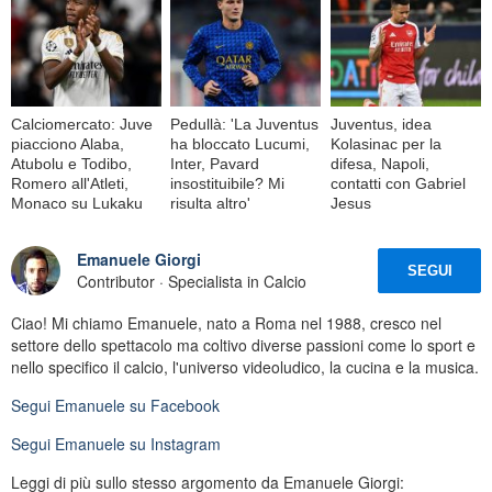
Calciomercato: Juve
Pedullà: 'La Juventus
Juventus, idea
piacciono Alaba,
ha bloccato Lucumi,
Kolasinac per la
Atubolu e Todibo,
Inter, Pavard
difesa, Napoli,
Romero all'Atleti,
insostituibile? Mi
contatti con Gabriel
Monaco su Lukaku
risulta altro'
Jesus
Emanuele Giorgi
SEGUI
Contributor · Specialista in Calcio
Ciao! Mi chiamo Emanuele, nato a Roma nel 1988, cresco nel
settore dello spettacolo ma coltivo diverse passioni come lo sport e
nello specifico il calcio, l'universo videoludico, la cucina e la musica.
Segui
Emanuele
su Facebook
Segui
Emanuele
su Instagram
Leggi di più sullo stesso argomento da Emanuele Giorgi: