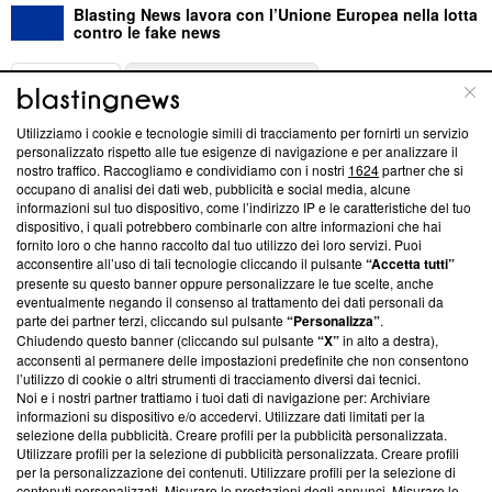
Blasting News lavora con l’Unione Europea nella lotta
contro le fake news
ABOUT
LINEA EDITORIALE
Utilizziamo i cookie e tecnologie simili di tracciamento per fornirti un servizio
Questa sezione offre informazioni trasparenti su Blasting
personalizzato rispetto alle tue esigenze di navigazione e per analizzare il
nostro traffico. Raccogliamo e condividiamo con i nostri
1624
partner che si
News, sui nostri processi editoriali e su come ci impegniamo a
occupano di analisi dei dati web, pubblicità e social media, alcune
creare news di qualità. Inoltre, afferma la nostra aderenza a
informazioni sul tuo dispositivo, come l’indirizzo IP e le caratteristiche del tuo
‘Trust Project - News with Integrity’
Blasting News non è
dispositivo, i quali potrebbero combinarle con altre informazioni che hai
ancora membro del programma, ma ha richiesto di farne
fornito loro o che hanno raccolto dal tuo utilizzo dei loro servizi. Puoi
parte; Trust Project non ha ancora effettuato una verifica di
acconsentire all’uso di tali tecnologie cliccando il pulsante
“Accetta tutti”
conformità agli standard.
presente su questo banner oppure personalizzare le tue scelte, anche
eventualmente negando il consenso al trattamento dei dati personali da
parte dei partner terzi, cliccando sul pulsante
“Personalizza”
.
Su di noi
Chiudendo questo banner (cliccando sul pulsante
“X”
in alto a destra),
acconsenti al permanere delle impostazioni predefinite che non consentono
Team editoriale
l’utilizzo di cookie o altri strumenti di tracciamento diversi dai tecnici.
Noi e i nostri partner trattiamo i tuoi dati di navigazione per: Archiviare
Corporate
informazioni su dispositivo e/o accedervi. Utilizzare dati limitati per la
selezione della pubblicità. Creare profili per la pubblicità personalizzata.
Redazione
Utilizzare profili per la selezione di pubblicità personalizzata. Creare profili
per la personalizzazione dei contenuti. Utilizzare profili per la selezione di
Informativa Privacy
contenuti personalizzati. Misurare le prestazioni degli annunci. Misurare le