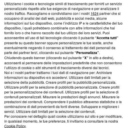
Questa sezione offre informazioni trasparenti su Blasting
Utilizziamo i cookie e tecnologie simili di tracciamento per fornirti un servizio
News, sui nostri processi editoriali e su come ci impegniamo a
personalizzato rispetto alle tue esigenze di navigazione e per analizzare il
creare news di qualità. Inoltre, afferma la nostra aderenza a
nostro traffico. Raccogliamo e condividiamo con i nostri
1624
partner che si
‘Trust Project - News with Integrity’
Blasting News non è
occupano di analisi dei dati web, pubblicità e social media, alcune
informazioni sul tuo dispositivo, come l’indirizzo IP e le caratteristiche del tuo
ancora membro del programma, ma ha richiesto di farne
dispositivo, i quali potrebbero combinarle con altre informazioni che hai
parte; Trust Project non ha ancora effettuato una verifica di
fornito loro o che hanno raccolto dal tuo utilizzo dei loro servizi. Puoi
conformità agli standard.
acconsentire all’uso di tali tecnologie cliccando il pulsante
“Accetta tutti”
presente su questo banner oppure personalizzare le tue scelte, anche
Su di noi
eventualmente negando il consenso al trattamento dei dati personali da
parte dei partner terzi, cliccando sul pulsante
“Personalizza”
.
Team editoriale
Chiudendo questo banner (cliccando sul pulsante
“X”
in alto a destra),
acconsenti al permanere delle impostazioni predefinite che non consentono
Corporate
l’utilizzo di cookie o altri strumenti di tracciamento diversi dai tecnici.
Noi e i nostri partner trattiamo i tuoi dati di navigazione per: Archiviare
Redazione
informazioni su dispositivo e/o accedervi. Utilizzare dati limitati per la
selezione della pubblicità. Creare profili per la pubblicità personalizzata.
Informativa Privacy
Utilizzare profili per la selezione di pubblicità personalizzata. Creare profili
per la personalizzazione dei contenuti. Utilizzare profili per la selezione di
Cookie Policy
contenuti personalizzati. Misurare le prestazioni degli annunci. Misurare le
prestazioni dei contenuti. Comprendere il pubblico attraverso statistiche o la
combinazione di dati provenienti da fonti diverse. Sviluppare e migliorare i
Blasting SA, IDI CHE-247.845.224, Via Carlo Frasca, 3 - 6900
servizi. Utilizzare dati limitati per la selezione dei contenuti.
Lugano (Svizzera) Tel:
+39 0690258937
Per conoscere nel dettaglio quali cookie utilizziamo sul sito e per modificare,
in qualsiasi momento, le tue preferenze, ti invitiamo a consultare la nostra
© 2026 Blasting News
Cookie Policy
.