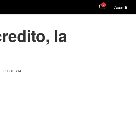
2
Accedi
redito, la