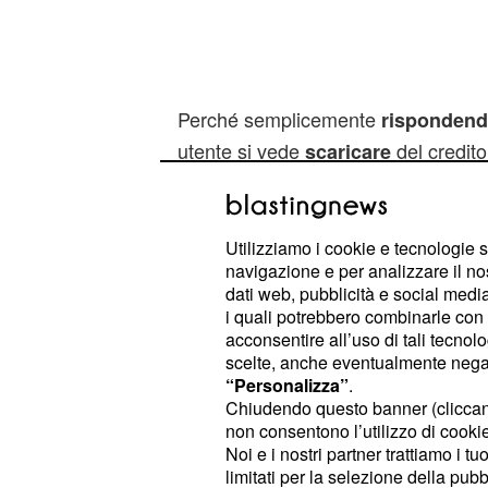
Perché semplicemente
risponden
utente si vede
del credito
scaricare
in linea, più soldi si vedrà decurtar
che questa truffa viene alla ribalta
passato era rimasta molto più circos
Utilizziamo i cookie e tecnologie s
navigazione e per analizzare il no
dati web, pubblicità e social media,
Quali sono le numeraz
i quali potrebbero combinarle con a
dobbiamo rispondere
acconsentire all’uso di tali tecnol
scelte, anche eventualmente negand
La prima utenza telefonicautilizzata d
“Personalizza”
.
Chiudendo questo banner (clicca
corrispondeva al numero
02 808869
non consentono l’utilizzo di cookie 
aggiunte altre numerazioni, segnalat
Noi e i nostri partner trattiamo i t
raggiro che si sono viste prosciugare
limitati per la selezione della pubb