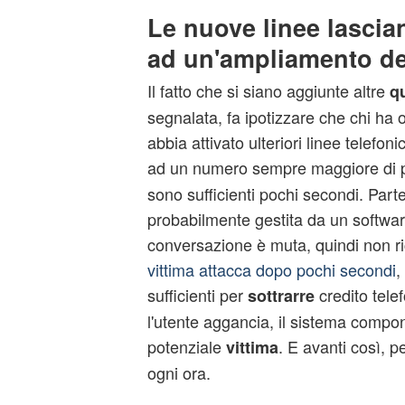
Le nuove linee lascia
ad un'ampliamento del
Il fatto che si siano aggiunte altre
q
segnalata, fa ipotizzare che chi ha 
abbia attivato ulteriori linee telefon
ad un numero sempre maggiore di p
sono sufficienti pochi secondi. Part
probabilmente gestita da un software
conversazione è muta, quindi non r
vittima attacca dopo pochi secondi
,
sufficienti per
credito tele
sottrarre
l'utente aggancia, il sistema compon
potenziale
. E avanti così, 
vittima
ogni ora.