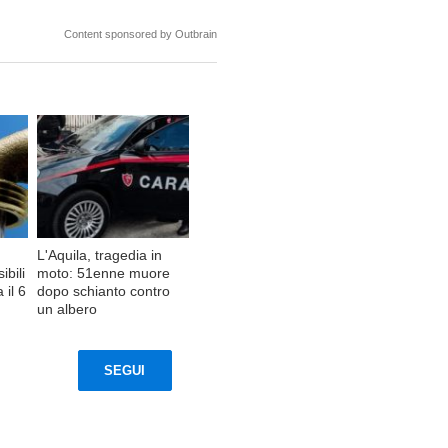
Content sponsored by Outbrain
L'Aquila, tragedia in
ibili
moto: 51enne muore
 il 6
dopo schianto contro
un albero
SEGUI