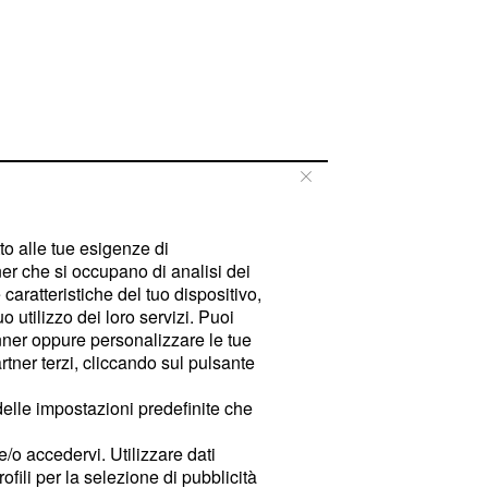
tto alle tue esigenze di
er che si occupano di analisi dei
caratteristiche del tuo dispositivo,
 utilizzo dei loro servizi. Puoi
ner oppure personalizzare le tue
tner terzi, cliccando sul pulsante
delle impostazioni predefinite che
e/o accedervi. Utilizzare dati
rofili per la selezione di pubblicità