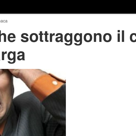
naca
e sottraggono il c
arga