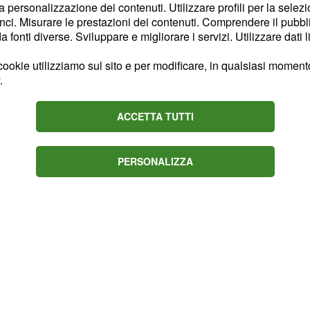
la personalizzazione dei contenuti. Utilizzare profili per la selez
527, 02 22198700, 02
ci. Misurare le prestazioni dei contenuti. Comprendere il pubblic
iano con lo "zero due"
fonti diverse. Sviluppare e migliorare i servizi. Utilizzare dati l
ookie utilizziamo sul sito e per modificare, in qualsiasi momento,
.
ACCETTA TUTTI
PERSONALIZZA