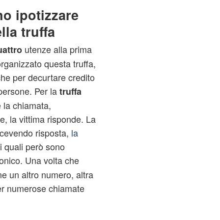
no ipotizzare
la truffa
utenze alla prima
uattro
organizzato questa truffa,
iche per decurtare credito
ersone. Per la
truffa
e la chiamata,
, la vittima risponde. La
icevendo risposta,
la
 i quali però sono
fonico. Una volta che
e un altro numero, altra
per numerose chiamate