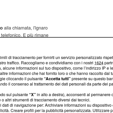
alla chiamata, l'ignaro
do
 telefonico. E più rimane
e. Non è la prima volta
, ma probabilmente in
critta.
imili di tracciamento per fornirti un servizio personalizzato rispe
stro traffico. Raccogliamo e condividiamo con i nostri
1624
partn
 alcune informazioni sul tuo dispositivo, come l’indirizzo IP e le 
ioni a cui non
ltre informazioni che hai fornito loro o che hanno raccolto dal tuo
ogie cliccando il pulsante
“Accetta tutti”
presente su questo ban
o il consenso al trattamento dei dati personali da parte dei par
ai truffatori
ndo sul pulsante
“X”
in alto a destra), acconsenti al permanere 
ma in seguito si sono
27,
o altri strumenti di tracciamento diversi dai tecnici.
e da altre vittime del
uoi dati di navigazione per: Archiviare informazioni su dispositivo 
 il credito del telefonino.
licità. Creare profili per la pubblicità personalizzata. Utilizzare p