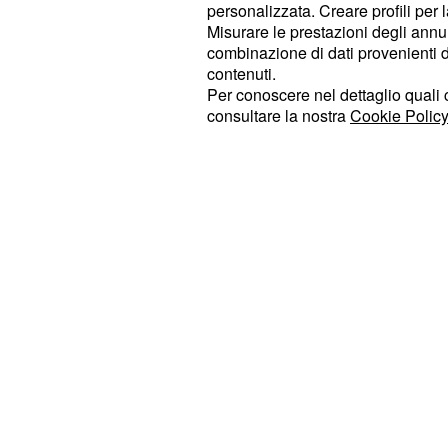
personalizzata. Creare profili per 
I numeri sono i seguenti:
02 692927
Misurare le prestazioni degli annun
Tutti iniz
80887028 e
02 80887589.
combinazione di dati provenienti da 
contenuti.
tipico del capoluogo lombardo.
Per conoscere nel dettaglio quali c
consultare la nostra
Cookie Policy