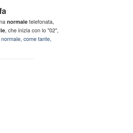
fa
una
telefonata,
normale
, che inizia con lo "02",
ile
 normale, come tante,