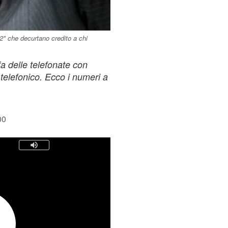
"02" che decurtano credito a chi
ffa delle telefonate con
telefonico. Ecco i numeri a
00