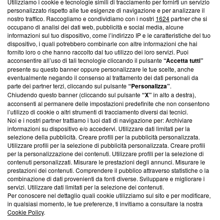
Utilizziamo i cookie e tecnologie simili di tracciamento per fornirti un servizio
Questa sezione offre informazioni trasparenti su Blasting
personalizzato rispetto alle tue esigenze di navigazione e per analizzare il
nostro traffico. Raccogliamo e condividiamo con i nostri
1624
partner che si
News, sui nostri processi editoriali e su come ci impegniamo a
occupano di analisi dei dati web, pubblicità e social media, alcune
creare news di qualità. Inoltre, afferma la nostra aderenza a
informazioni sul tuo dispositivo, come l’indirizzo IP e le caratteristiche del tuo
‘Trust Project - News with Integrity’
Blasting News non è
dispositivo, i quali potrebbero combinarle con altre informazioni che hai
ancora membro del programma, ma ha richiesto di farne
fornito loro o che hanno raccolto dal tuo utilizzo dei loro servizi. Puoi
parte; Trust Project non ha ancora effettuato una verifica di
acconsentire all’uso di tali tecnologie cliccando il pulsante
“Accetta tutti”
conformità agli standard.
presente su questo banner oppure personalizzare le tue scelte, anche
eventualmente negando il consenso al trattamento dei dati personali da
parte dei partner terzi, cliccando sul pulsante
“Personalizza”
.
Su di noi
Chiudendo questo banner (cliccando sul pulsante
“X”
in alto a destra),
acconsenti al permanere delle impostazioni predefinite che non consentono
Team editoriale
l’utilizzo di cookie o altri strumenti di tracciamento diversi dai tecnici.
Noi e i nostri partner trattiamo i tuoi dati di navigazione per: Archiviare
Corporate
informazioni su dispositivo e/o accedervi. Utilizzare dati limitati per la
selezione della pubblicità. Creare profili per la pubblicità personalizzata.
Redazione
Utilizzare profili per la selezione di pubblicità personalizzata. Creare profili
per la personalizzazione dei contenuti. Utilizzare profili per la selezione di
Informativa Privacy
contenuti personalizzati. Misurare le prestazioni degli annunci. Misurare le
prestazioni dei contenuti. Comprendere il pubblico attraverso statistiche o la
Cookie Policy
combinazione di dati provenienti da fonti diverse. Sviluppare e migliorare i
servizi. Utilizzare dati limitati per la selezione dei contenuti.
Blasting SA, IDI CHE-247.845.224, Via Carlo Frasca, 3 - 6900
Per conoscere nel dettaglio quali cookie utilizziamo sul sito e per modificare,
Lugano (Svizzera) Tel:
+39 0690258937
in qualsiasi momento, le tue preferenze, ti invitiamo a consultare la nostra
Cookie Policy
.
© 2026 Blasting News