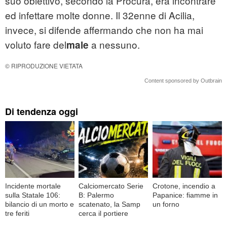
suo obiettivo, secondo la Procura, era incontrare
ed infettare molte donne. Il 32enne di Acilia,
invece, si difende affermando che non ha mai
voluto fare del
a nessuno.
male
© RIPRODUZIONE VIETATA
Content sponsored by Outbrain
Di tendenza oggi
Incidente mortale
Calciomercato Serie
Crotone, incendio a
sulla Statale 106:
B: Palermo
Papanice: fiamme in
bilancio di un morto e
scatenato, la Samp
un forno
tre feriti
cerca il portiere