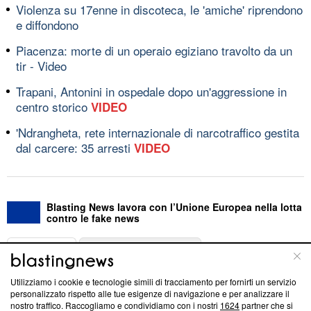
Violenza su 17enne in discoteca, le 'amiche' riprendono
e diffondono
Piacenza: morte di un operaio egiziano travolto da un
tir - Video
Trapani, Antonini in ospedale dopo un'aggressione in
centro storico
VIDEO
'Ndrangheta, rete internazionale di narcotraffico gestita
dal carcere: 35 arresti
VIDEO
Blasting News lavora con l’Unione Europea nella lotta
contro le fake news
ABOUT
LINEA EDITORIALE
Utilizziamo i cookie e tecnologie simili di tracciamento per fornirti un servizio
Questa sezione offre informazioni trasparenti su Blasting
personalizzato rispetto alle tue esigenze di navigazione e per analizzare il
nostro traffico. Raccogliamo e condividiamo con i nostri
1624
partner che si
News, sui nostri processi editoriali e su come ci impegniamo a