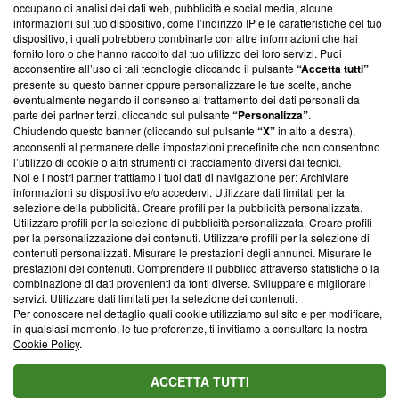
occupano di analisi dei dati web, pubblicità e social media, alcune
creare news di qualità. Inoltre, afferma la nostra aderenza a
informazioni sul tuo dispositivo, come l’indirizzo IP e le caratteristiche del tuo
‘Trust Project - News with Integrity’
Blasting News non è
dispositivo, i quali potrebbero combinarle con altre informazioni che hai
ancora membro del programma, ma ha richiesto di farne
fornito loro o che hanno raccolto dal tuo utilizzo dei loro servizi. Puoi
parte; Trust Project non ha ancora effettuato una verifica di
acconsentire all’uso di tali tecnologie cliccando il pulsante
“Accetta tutti”
conformità agli standard.
presente su questo banner oppure personalizzare le tue scelte, anche
eventualmente negando il consenso al trattamento dei dati personali da
parte dei partner terzi, cliccando sul pulsante
“Personalizza”
.
Su di noi
Chiudendo questo banner (cliccando sul pulsante
“X”
in alto a destra),
acconsenti al permanere delle impostazioni predefinite che non consentono
Team editoriale
l’utilizzo di cookie o altri strumenti di tracciamento diversi dai tecnici.
Noi e i nostri partner trattiamo i tuoi dati di navigazione per: Archiviare
Corporate
informazioni su dispositivo e/o accedervi. Utilizzare dati limitati per la
selezione della pubblicità. Creare profili per la pubblicità personalizzata.
Redazione
Utilizzare profili per la selezione di pubblicità personalizzata. Creare profili
per la personalizzazione dei contenuti. Utilizzare profili per la selezione di
Informativa Privacy
contenuti personalizzati. Misurare le prestazioni degli annunci. Misurare le
prestazioni dei contenuti. Comprendere il pubblico attraverso statistiche o la
Cookie Policy
combinazione di dati provenienti da fonti diverse. Sviluppare e migliorare i
servizi. Utilizzare dati limitati per la selezione dei contenuti.
Blasting SA, IDI CHE-247.845.224, Via Carlo Frasca, 3 - 6900
Per conoscere nel dettaglio quali cookie utilizziamo sul sito e per modificare,
Lugano (Svizzera) Tel:
+39 0690258937
in qualsiasi momento, le tue preferenze, ti invitiamo a consultare la nostra
Cookie Policy
.
© 2026 Blasting News
ACCETTA TUTTI