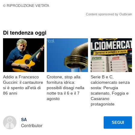
© RIPRODUZIONE VIETATA
Content sponsored by Outbrain
Di tendenza oggi
Addio a Francesco
Crotone, stop alla
Serie B e C,
Guccini: il cantautore
fornitura idrica:
calciomercato senza
si è spento all'età di
possibili disagi nella
sosta: Perugia
86 anni
notte tra il 6 e il 7
scatenato, Foggia e
agosto
Casarano
protagoniste
SA
SEGUI
Contributor