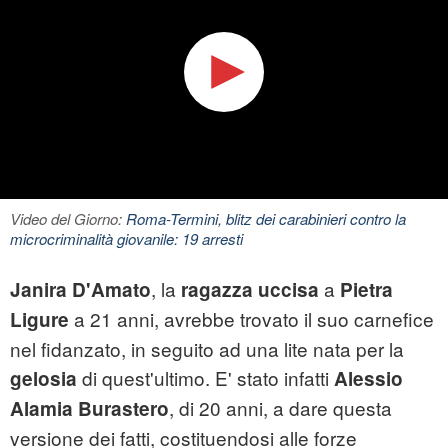
Video del Giorno:
Roma-Termini, blitz dei carabinieri contro la
microcriminalità giovanile: 19 arresti
, la
a
Janira D'Amato
ragazza uccisa
Pietra
a 21 anni, avrebbe trovato il suo carnefice
Ligure
nel fidanzato, in seguito ad una lite nata per la
di quest'ultimo. E' stato infatti
gelosia
Alessio
, di 20 anni, a dare questa
Alamia Burastero
versione dei fatti, costituendosi alle forze