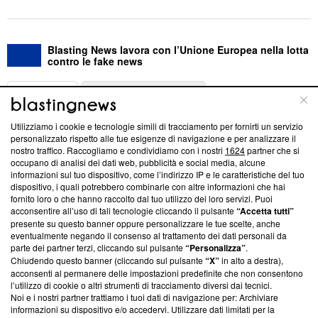
Blasting News lavora con l’Unione Europea nella lotta
contro le fake news
ABOUT
LINEA EDITORIALE
Utilizziamo i cookie e tecnologie simili di tracciamento per fornirti un servizio
Questa sezione offre informazioni trasparenti su Blasting
personalizzato rispetto alle tue esigenze di navigazione e per analizzare il
nostro traffico. Raccogliamo e condividiamo con i nostri
1624
partner che si
News, sui nostri processi editoriali e su come ci impegniamo a
occupano di analisi dei dati web, pubblicità e social media, alcune
creare news di qualità. Inoltre, afferma la nostra aderenza a
informazioni sul tuo dispositivo, come l’indirizzo IP e le caratteristiche del tuo
‘Trust Project - News with Integrity’
Blasting News non è
dispositivo, i quali potrebbero combinarle con altre informazioni che hai
ancora membro del programma, ma ha richiesto di farne
fornito loro o che hanno raccolto dal tuo utilizzo dei loro servizi. Puoi
parte; Trust Project non ha ancora effettuato una verifica di
acconsentire all’uso di tali tecnologie cliccando il pulsante
“Accetta tutti”
conformità agli standard.
presente su questo banner oppure personalizzare le tue scelte, anche
eventualmente negando il consenso al trattamento dei dati personali da
parte dei partner terzi, cliccando sul pulsante
“Personalizza”
.
Su di noi
Chiudendo questo banner (cliccando sul pulsante
“X”
in alto a destra),
acconsenti al permanere delle impostazioni predefinite che non consentono
Team editoriale
l’utilizzo di cookie o altri strumenti di tracciamento diversi dai tecnici.
Noi e i nostri partner trattiamo i tuoi dati di navigazione per: Archiviare
Corporate
informazioni su dispositivo e/o accedervi. Utilizzare dati limitati per la