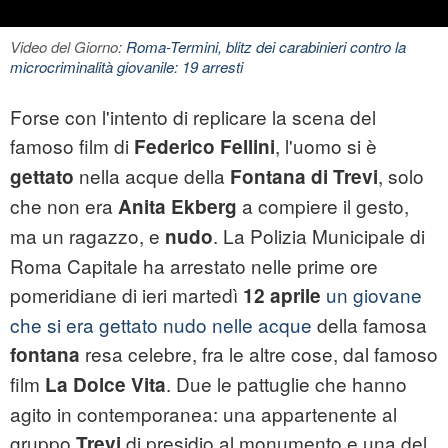
Video del Giorno:
Roma-Termini, blitz dei carabinieri contro la
microcriminalità giovanile: 19 arresti
Forse con l'intento di replicare la scena del
famoso film di
, l'uomo si è
Federico Fellini
nella acque della
, solo
gettato
Fontana di Trevi
che non era
a compiere il gesto,
Anita Ekberg
ma un ragazzo, e
. La Polizia Municipale di
nudo
Roma Capitale ha arrestato nelle prime ore
pomeridiane di ieri martedì
un giovane
12 aprile
che si era gettato nudo nelle acque
della famosa
resa celebre, fra le altre cose, dal famoso
fontana
film
. Due le pattuglie che hanno
La Dolce Vita
agito in contemporanea: una appartenente al
gruppo
di presidio al monumento e una del
Trevi