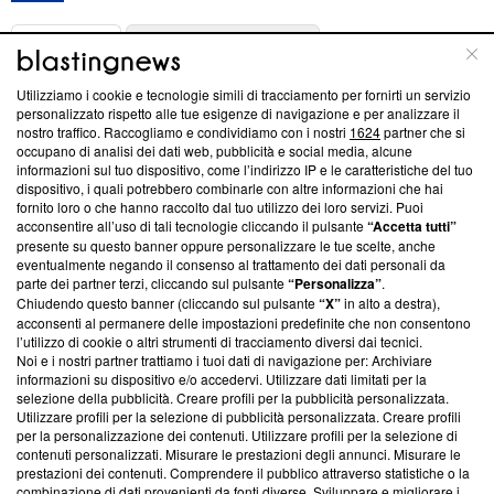
ABOUT
LINEA EDITORIALE
Utilizziamo i cookie e tecnologie simili di tracciamento per fornirti un servizio
Questa sezione offre informazioni trasparenti su Blasting
personalizzato rispetto alle tue esigenze di navigazione e per analizzare il
nostro traffico. Raccogliamo e condividiamo con i nostri
1624
partner che si
News, sui nostri processi editoriali e su come ci impegniamo a
occupano di analisi dei dati web, pubblicità e social media, alcune
creare news di qualità. Inoltre, afferma la nostra aderenza a
informazioni sul tuo dispositivo, come l’indirizzo IP e le caratteristiche del tuo
‘Trust Project - News with Integrity’
Blasting News non è
dispositivo, i quali potrebbero combinarle con altre informazioni che hai
ancora membro del programma, ma ha richiesto di farne
fornito loro o che hanno raccolto dal tuo utilizzo dei loro servizi. Puoi
parte; Trust Project non ha ancora effettuato una verifica di
acconsentire all’uso di tali tecnologie cliccando il pulsante
“Accetta tutti”
conformità agli standard.
presente su questo banner oppure personalizzare le tue scelte, anche
eventualmente negando il consenso al trattamento dei dati personali da
parte dei partner terzi, cliccando sul pulsante
“Personalizza”
.
Su di noi
Chiudendo questo banner (cliccando sul pulsante
“X”
in alto a destra),
acconsenti al permanere delle impostazioni predefinite che non consentono
Team editoriale
l’utilizzo di cookie o altri strumenti di tracciamento diversi dai tecnici.
Noi e i nostri partner trattiamo i tuoi dati di navigazione per: Archiviare
Corporate
informazioni su dispositivo e/o accedervi. Utilizzare dati limitati per la
selezione della pubblicità. Creare profili per la pubblicità personalizzata.
Redazione
Utilizzare profili per la selezione di pubblicità personalizzata. Creare profili
per la personalizzazione dei contenuti. Utilizzare profili per la selezione di
Informativa Privacy
contenuti personalizzati. Misurare le prestazioni degli annunci. Misurare le
prestazioni dei contenuti. Comprendere il pubblico attraverso statistiche o la
Cookie Policy
combinazione di dati provenienti da fonti diverse. Sviluppare e migliorare i