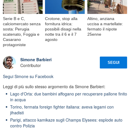
Serie B e C,
Crotone, stop alla
Altino, anziana
calciomercato senza
fornitura idrica:
uccisa a martellate:
sosta: Perugia
possibili disagi nella
fermato il nipote
scatenato, Foggia e
notte tra il 6 e il 7
25enne
Casarano
agosto
protagoniste
Simone Barbieri
SEGUI
Contributor
Segui
Simone
su Facebook
Leggi di più sullo stesso argomento da Simone Barbieri:
Lago d'Orta: due bambini affogano per recuperare pallone finito
in acqua
Torino, fermata foreign fighter italiana: aveva legami con
jihadisti
Parigi, attacco kamikaze sugli Champs Elysees: esplode auto
contro Polizia