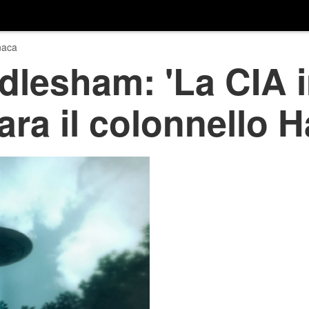
naca
dlesham: 'La CIA 
ara il colonnello H