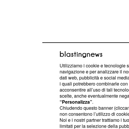
James Pattinson riuscì a toccare l’
Utilizziamo i cookie e tecnologie s
decollasse. Dopo questo evento iniz
navigazione e per analizzare il no
testa un codice binario che trascriss
dati web, pubblicità e social media,
i quali potrebbero combinarle con a
acconsentire all’uso di tali tecnol
La CIA coinvolta nelle
scelte, anche eventualmente negand
UFO di Rendlesham
“Personalizza”
.
Chiudendo questo banner (clicca
Questa storia fu spiegata dal
Minist
non consentono l’utilizzo di cookie 
Noi e i nostri partner trattiamo i t
una semplice confusione da parte dei
limitati per la selezione della pubb