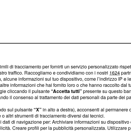
oggetto prima che
imili di tracciamento per fornirti un servizio personalizzato rispe
iò a vedere nella sua
stro traffico. Raccogliamo e condividiamo con i nostri
1624
partn
e su un diario.
 alcune informazioni sul tuo dispositivo, come l’indirizzo IP e le 
ltre informazioni che hai fornito loro o che hanno raccolto dal tuo
ogie cliccando il pulsante
“Accetta tutti”
presente su questo ban
 indagini sugli
o il consenso al trattamento dei dati personali da parte dei par
ndo sul pulsante
“X”
in alto a destra), acconsenti al permanere 
come
ero della Difesa
o altri strumenti di tracciamento diversi dai tecnici.
uoi dati di navigazione per: Archiviare informazioni su dispositivo 
 militari. La luce
licità. Creare profili per la pubblicità personalizzata. Utilizzare p