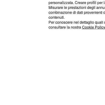
rossastra che dichiararono di aver vis
personalizzata. Creare profili per 
della vicina
. Molti stu
Orford Ness
Misurare le prestazioni degli annun
combinazione di dati provenienti da 
approfondito per anni il caso della
contenuti.
ritengono che questa spiegazione sia
Per conoscere nel dettaglio quali c
“
consultare la nostra
Cookie Policy
Qualunque cosa abbiano visto quell
”, ha dichiarato
controllo intelligente
colonnello dell'aviazione americ