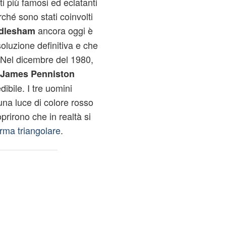
 più famosi ed eclatanti
rché sono stati coinvolti
ancora oggi è
ndlesham
oluzione definitiva e che
 Nel dicembre del 1980,
James Penniston
ibile. I tre uomini
 una luce di colore rosso
rirono che in realtà si
orma triangolare
.