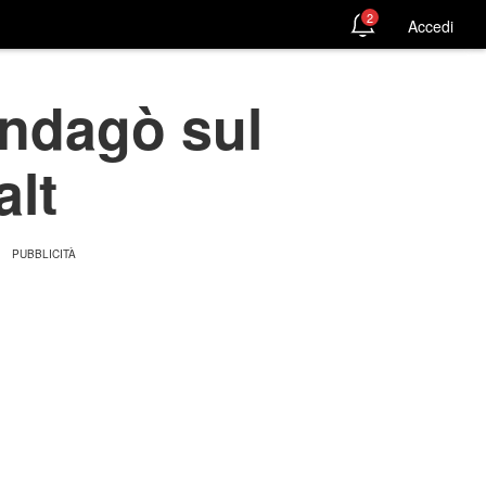
2
Accedi
indagò sul
alt