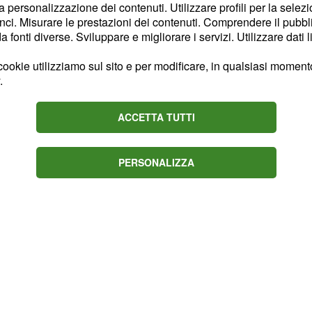
to era in realtà il faro
la personalizzazione dei contenuti. Utilizzare profili per la selez
diosi che hanno seguito e
ci. Misurare le prestazioni dei contenuti. Comprendere il pubblic
fonti diverse. Sviluppare e migliorare i servizi. Utilizzare dati l
 foresta di Rendlesham
 ridicola e fasulla.
ookie utilizziamo sul sito e per modificare, in qualsiasi momento,
.
a notte, era sotto
Charles Halt, ex
ACCETTA TUTTI
.
ana
PERSONALIZZA