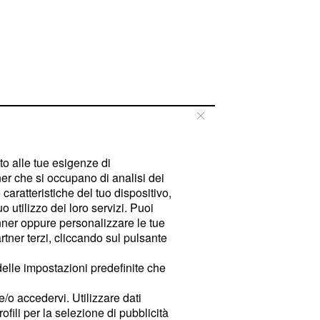
tto alle tue esigenze di
er che si occupano di analisi dei
caratteristiche del tuo dispositivo,
 utilizzo dei loro servizi. Puoi
ner oppure personalizzare le tue
tner terzi, cliccando sul pulsante
delle impostazioni predefinite che
e/o accedervi. Utilizzare dati
rofili per la selezione di pubblicità