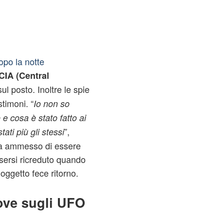
opo la notte
CIA (Central
l posto. Inoltre le spie
stimoni. “
Io non so
e cosa è stato fatto ai
”,
ati più gli stessi
 ha ammesso di essere
ssersi ricreduto quando
 oggetto fece ritorno.
ove sugli UFO