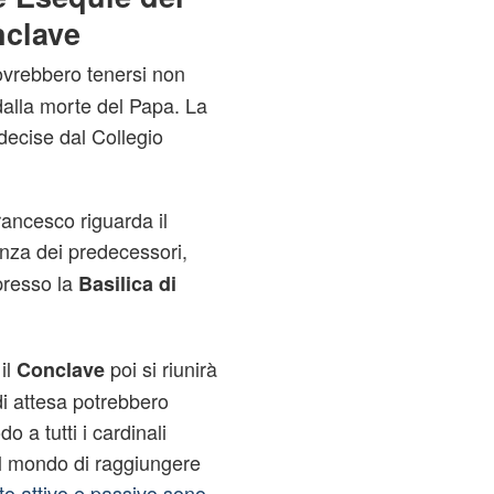
nclave
ovrebbero tenersi non
 dalla morte del Papa. La
decise dal Collegio
rancesco riguarda il
nza dei predecessori,
presso la
Basilica di
il
poi si riunirà
Conclave
di attesa potrebbero
o a tutti i cardinali
el mondo di raggiungere
oto attivo e passivo sono