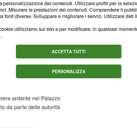
la personalizzazione dei contenuti. Utilizzare profili per la selez
ci. Misurare le prestazioni dei contenuti. Comprendere il pubblic
fonti diverse. Sviluppare e migliorare i servizi. Utilizzare dati l
imoniale che porterà ai
so
Papa Francesco,
ookie utilizziamo sul sito e per modificare, in qualsiasi momento,
.
redecessori. Papa
e sepolto
e
senza sfarzo
ACCETTA TUTTI
spetto a quanto
nel 2024, aveva
 per le Esequie del
PERSONALIZZA
apa
non verrà più
a all'interno di una
mera ardente nel Palazzo
to da parte delle autorità