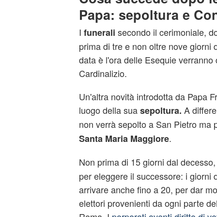
Papa: sepoltura e Co
I
secondo il cerimoniale, d
funerali
prima di tre e non oltre nove giorni
data è l'ora delle Esequie verranno 
Cardinalizio.
Un'altra novità introdotta da Papa F
luogo della sua
A differe
sepoltura.
non verrà sepolto a San Pietro ma 
.
Santa Maria Maggiore
Non prima di 15 giorni dal decesso, 
per eleggere il successore: i giorni 
arrivare anche fino a 20, per dar mod
elettori provenienti da ogni parte d
Roma. I
porporati aventi diritto di v