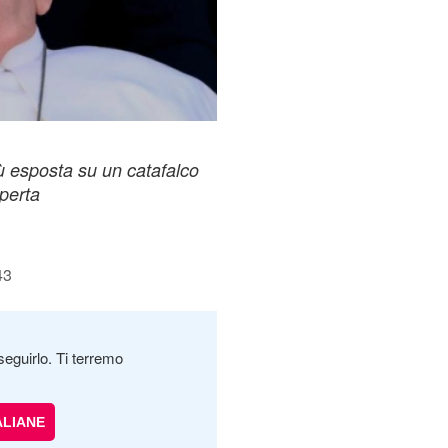
ù esposta su un catafalco
aperta
43
seguirlo. Ti terremo
ALIANE