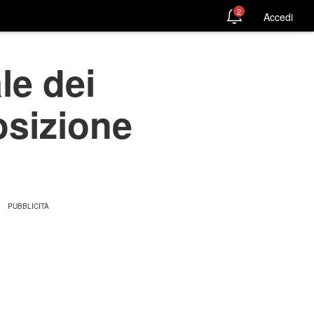
2
Accedi
le dei
osizione