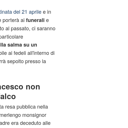
inata del 21 aprile
e in
e porterà ai
e
funerali
to al passato, ci saranno
particolare
ella salma su un
e ai fedeli all'interno di
rrà sepolto presso la
ncesco non
falco
ta resa pubblica nella
Camerlengo monsignor
Padre era deceduto alle