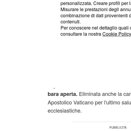
personalizzata. Creare profili per 
fedeli a bordo della Papa mobile.
Misurare le prestazioni degli annun
combinazione di dati provenienti da 
Ora in Vaticano ci si prepara al cer
contenuti.
che, per volere dello stes
funerali
Per conoscere nel dettaglio quali c
consultare la nostra
Cookie Policy
saranno diversi da quelli dei suoi p
Bergoglio infatti, desiderava esser
con un
ri
cerimoniale semplificato
accaduto sino ad oggi. Per questo 
apportato delle modifiche all'ordine
Pontefice Romano. La salma del P
m
esposta ai fedeli su un catafalco
Eliminata anche la ca
bara aperta.
Apostolico Vaticano per l'ultimo salu
ecclesiastiche.