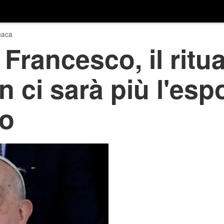
naca
Francesco, il ritua
n ci sarà più l'esp
co