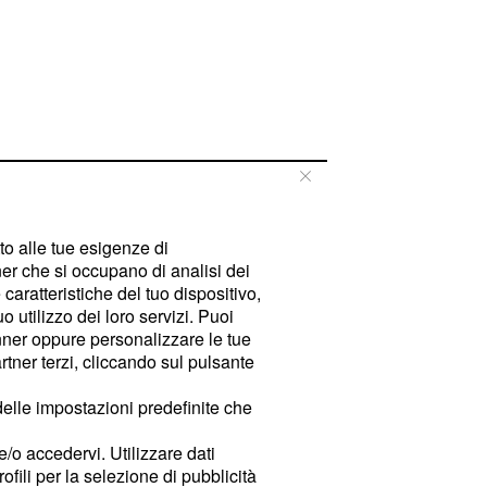
tto alle tue esigenze di
er che si occupano di analisi dei
caratteristiche del tuo dispositivo,
 utilizzo dei loro servizi. Puoi
ner oppure personalizzare le tue
tner terzi, cliccando sul pulsante
delle impostazioni predefinite che
e/o accedervi. Utilizzare dati
rofili per la selezione di pubblicità