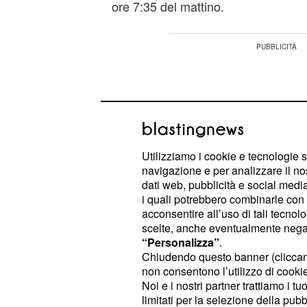
ore 7:35 del mattino.
Utilizziamo i cookie e tecnologie s
navigazione e per analizzare il no
dati web, pubblicità e social media,
i quali potrebbero combinarle con a
acconsentire all’uso di tali tecnol
scelte, anche eventualmente negand
“Personalizza”
.
Chiudendo questo banner (clicca
non consentono l’utilizzo di cookie 
Solo il giorno prima, il pontefice av
Noi e i nostri partner trattiamo i t
ultima uscita pubblica in piazza San 
limitati per la selezione della pubb