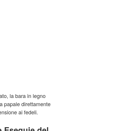
ato, la bara in legno
za papale direttamente
ensione ai fedeli.
 Esequie del