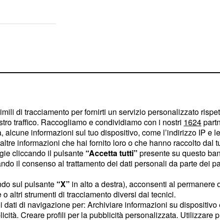
imili di tracciamento per fornirti un servizio personalizzato rispe
stro traffico. Raccogliamo e condividiamo con i nostri
1624
partn
 alcune informazioni sul tuo dispositivo, come l’indirizzo IP e le 
ltre informazioni che hai fornito loro o che hanno raccolto dal tuo
ogie cliccando il pulsante
“Accetta tutti”
presente su questo ban
o il consenso al trattamento dei dati personali da parte dei par
ndo sul pulsante
“X”
in alto a destra), acconsenti al permanere 
o altri strumenti di tracciamento diversi dai tecnici.
eva effettuato la sua
uoi dati di navigazione per: Archiviare informazioni su dispositivo 
Pietro per salutare i
licità. Creare profili per la pubblicità personalizzata. Utilizzare p