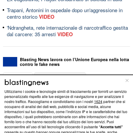
Trapani, Antonini in ospedale dopo un'aggressione in
centro storico
VIDEO
'Ndrangheta, rete internazionale di narcotraffico gestita
dal carcere: 35 arresti
VIDEO
Blasting News lavora con l’Unione Europea nella lotta
contro le fake news
ABOUT
LINEA EDITORIALE
Utilizziamo i cookie e tecnologie simili di tracciamento per fornirti un servizio
Questa sezione offre informazioni trasparenti su Blasting
personalizzato rispetto alle tue esigenze di navigazione e per analizzare il
nostro traffico. Raccogliamo e condividiamo con i nostri
1624
partner che si
News, sui nostri processi editoriali e su come ci impegniamo a
occupano di analisi dei dati web, pubblicità e social media, alcune
creare news di qualità. Inoltre, afferma la nostra aderenza a
informazioni sul tuo dispositivo, come l’indirizzo IP e le caratteristiche del tuo
‘Trust Project - News with Integrity’
Blasting News non è
dispositivo, i quali potrebbero combinarle con altre informazioni che hai
ancora membro del programma, ma ha richiesto di farne
fornito loro o che hanno raccolto dal tuo utilizzo dei loro servizi. Puoi
parte; Trust Project non ha ancora effettuato una verifica di
acconsentire all’uso di tali tecnologie cliccando il pulsante
“Accetta tutti”
conformità agli standard.
presente su questo banner oppure personalizzare le tue scelte, anche