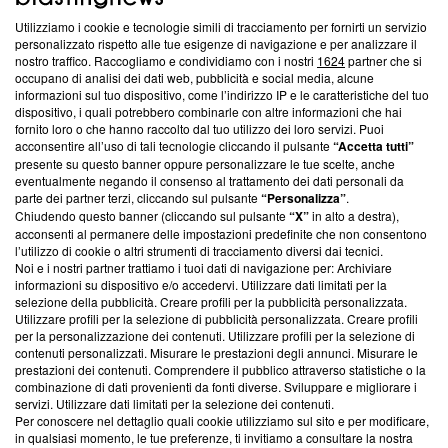
Utilizziamo i cookie e tecnologie simili di tracciamento per fornirti un servizio
Questa sezione offre informazioni trasparenti su Blasting
personalizzato rispetto alle tue esigenze di navigazione e per analizzare il
nostro traffico. Raccogliamo e condividiamo con i nostri
1624
partner che si
News, sui nostri processi editoriali e su come ci impegniamo a
occupano di analisi dei dati web, pubblicità e social media, alcune
creare news di qualità. Inoltre, afferma la nostra aderenza a
informazioni sul tuo dispositivo, come l’indirizzo IP e le caratteristiche del tuo
‘Trust Project - News with Integrity’
Blasting News non è
dispositivo, i quali potrebbero combinarle con altre informazioni che hai
ancora membro del programma, ma ha richiesto di farne
fornito loro o che hanno raccolto dal tuo utilizzo dei loro servizi. Puoi
parte; Trust Project non ha ancora effettuato una verifica di
acconsentire all’uso di tali tecnologie cliccando il pulsante
“Accetta tutti”
conformità agli standard.
presente su questo banner oppure personalizzare le tue scelte, anche
eventualmente negando il consenso al trattamento dei dati personali da
parte dei partner terzi, cliccando sul pulsante
“Personalizza”
.
Su di noi
Chiudendo questo banner (cliccando sul pulsante
“X”
in alto a destra),
acconsenti al permanere delle impostazioni predefinite che non consentono
Team editoriale
l’utilizzo di cookie o altri strumenti di tracciamento diversi dai tecnici.
Noi e i nostri partner trattiamo i tuoi dati di navigazione per: Archiviare
Corporate
informazioni su dispositivo e/o accedervi. Utilizzare dati limitati per la
selezione della pubblicità. Creare profili per la pubblicità personalizzata.
Redazione
Utilizzare profili per la selezione di pubblicità personalizzata. Creare profili
per la personalizzazione dei contenuti. Utilizzare profili per la selezione di
Informativa Privacy
contenuti personalizzati. Misurare le prestazioni degli annunci. Misurare le
prestazioni dei contenuti. Comprendere il pubblico attraverso statistiche o la
Cookie Policy
combinazione di dati provenienti da fonti diverse. Sviluppare e migliorare i
servizi. Utilizzare dati limitati per la selezione dei contenuti.
Blasting SA, IDI CHE-247.845.224, Via Carlo Frasca, 3 - 6900
Per conoscere nel dettaglio quali cookie utilizziamo sul sito e per modificare,
Lugano (Svizzera) Tel:
+39 0690258937
in qualsiasi momento, le tue preferenze, ti invitiamo a consultare la nostra