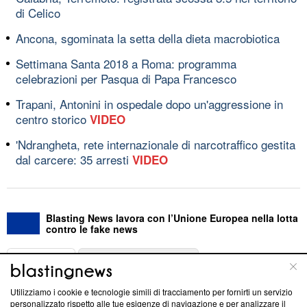
di Celico
Ancona, sgominata la setta della dieta macrobiotica
Settimana Santa 2018 a Roma: programma
celebrazioni per Pasqua di Papa Francesco
Trapani, Antonini in ospedale dopo un'aggressione in
centro storico
VIDEO
'Ndrangheta, rete internazionale di narcotraffico gestita
dal carcere: 35 arresti
VIDEO
Blasting News lavora con l’Unione Europea nella lotta
contro le fake news
ABOUT
LINEA EDITORIALE
Utilizziamo i cookie e tecnologie simili di tracciamento per fornirti un servizio
Questa sezione offre informazioni trasparenti su Blasting
personalizzato rispetto alle tue esigenze di navigazione e per analizzare il