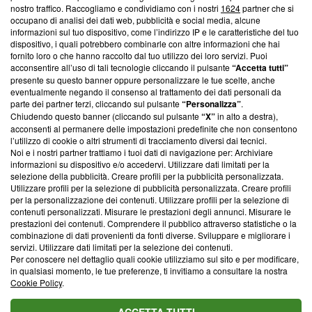
nostro traffico. Raccogliamo e condividiamo con i nostri
1624
partner che si
News, sui nostri processi editoriali e su come ci impegniamo a
occupano di analisi dei dati web, pubblicità e social media, alcune
creare news di qualità. Inoltre, afferma la nostra aderenza a
informazioni sul tuo dispositivo, come l’indirizzo IP e le caratteristiche del tuo
‘Trust Project - News with Integrity’
Blasting News non è
dispositivo, i quali potrebbero combinarle con altre informazioni che hai
ancora membro del programma, ma ha richiesto di farne
fornito loro o che hanno raccolto dal tuo utilizzo dei loro servizi. Puoi
parte; Trust Project non ha ancora effettuato una verifica di
acconsentire all’uso di tali tecnologie cliccando il pulsante
“Accetta tutti”
conformità agli standard.
presente su questo banner oppure personalizzare le tue scelte, anche
eventualmente negando il consenso al trattamento dei dati personali da
parte dei partner terzi, cliccando sul pulsante
“Personalizza”
.
Su di noi
Chiudendo questo banner (cliccando sul pulsante
“X”
in alto a destra),
acconsenti al permanere delle impostazioni predefinite che non consentono
Team editoriale
l’utilizzo di cookie o altri strumenti di tracciamento diversi dai tecnici.
Noi e i nostri partner trattiamo i tuoi dati di navigazione per: Archiviare
Corporate
informazioni su dispositivo e/o accedervi. Utilizzare dati limitati per la
selezione della pubblicità. Creare profili per la pubblicità personalizzata.
Redazione
Utilizzare profili per la selezione di pubblicità personalizzata. Creare profili
per la personalizzazione dei contenuti. Utilizzare profili per la selezione di
Informativa Privacy
contenuti personalizzati. Misurare le prestazioni degli annunci. Misurare le
prestazioni dei contenuti. Comprendere il pubblico attraverso statistiche o la
Cookie Policy
combinazione di dati provenienti da fonti diverse. Sviluppare e migliorare i
servizi. Utilizzare dati limitati per la selezione dei contenuti.
Blasting SA, IDI CHE-247.845.224, Via Carlo Frasca, 3 - 6900
Per conoscere nel dettaglio quali cookie utilizziamo sul sito e per modificare,
Lugano (Svizzera) Tel:
+39 0690258937
in qualsiasi momento, le tue preferenze, ti invitiamo a consultare la nostra
Cookie Policy
.
© 2026 Blasting News
ACCETTA TUTTI