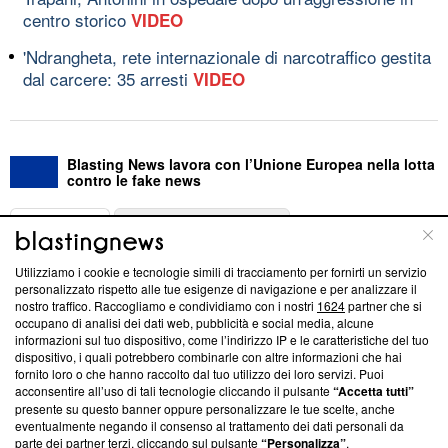
centro storico
VIDEO
'Ndrangheta, rete internazionale di narcotraffico gestita
dal carcere: 35 arresti
VIDEO
Blasting News lavora con l’Unione Europea nella lotta
contro le fake news
ABOUT
LINEA EDITORIALE
Utilizziamo i cookie e tecnologie simili di tracciamento per fornirti un servizio
Questa sezione offre informazioni trasparenti su Blasting
personalizzato rispetto alle tue esigenze di navigazione e per analizzare il
nostro traffico. Raccogliamo e condividiamo con i nostri
1624
partner che si
News, sui nostri processi editoriali e su come ci impegniamo a
occupano di analisi dei dati web, pubblicità e social media, alcune
creare news di qualità. Inoltre, afferma la nostra aderenza a
informazioni sul tuo dispositivo, come l’indirizzo IP e le caratteristiche del tuo
‘Trust Project - News with Integrity’
Blasting News non è
dispositivo, i quali potrebbero combinarle con altre informazioni che hai
ancora membro del programma, ma ha richiesto di farne
fornito loro o che hanno raccolto dal tuo utilizzo dei loro servizi. Puoi
parte; Trust Project non ha ancora effettuato una verifica di
acconsentire all’uso di tali tecnologie cliccando il pulsante
“Accetta tutti”
conformità agli standard.
presente su questo banner oppure personalizzare le tue scelte, anche
eventualmente negando il consenso al trattamento dei dati personali da
parte dei partner terzi, cliccando sul pulsante
“Personalizza”
.