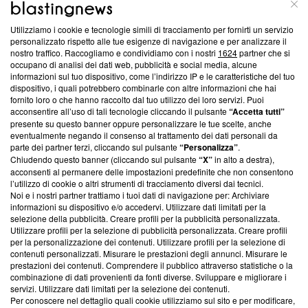
ABOUT
LINEA EDITORIALE
Utilizziamo i cookie e tecnologie simili di tracciamento per fornirti un servizio
Questa sezione offre informazioni trasparenti su Blasting
personalizzato rispetto alle tue esigenze di navigazione e per analizzare il
nostro traffico. Raccogliamo e condividiamo con i nostri
1624
partner che si
News, sui nostri processi editoriali e su come ci impegniamo a
occupano di analisi dei dati web, pubblicità e social media, alcune
creare news di qualità. Inoltre, afferma la nostra aderenza a
informazioni sul tuo dispositivo, come l’indirizzo IP e le caratteristiche del tuo
‘Trust Project - News with Integrity’
Blasting News non è
dispositivo, i quali potrebbero combinarle con altre informazioni che hai
ancora membro del programma, ma ha richiesto di farne
fornito loro o che hanno raccolto dal tuo utilizzo dei loro servizi. Puoi
parte; Trust Project non ha ancora effettuato una verifica di
acconsentire all’uso di tali tecnologie cliccando il pulsante
“Accetta tutti”
conformità agli standard.
presente su questo banner oppure personalizzare le tue scelte, anche
eventualmente negando il consenso al trattamento dei dati personali da
parte dei partner terzi, cliccando sul pulsante
“Personalizza”
.
Su di noi
Chiudendo questo banner (cliccando sul pulsante
“X”
in alto a destra),
acconsenti al permanere delle impostazioni predefinite che non consentono
Team editoriale
l’utilizzo di cookie o altri strumenti di tracciamento diversi dai tecnici.
Noi e i nostri partner trattiamo i tuoi dati di navigazione per: Archiviare
Corporate
informazioni su dispositivo e/o accedervi. Utilizzare dati limitati per la
selezione della pubblicità. Creare profili per la pubblicità personalizzata.
Redazione
Utilizzare profili per la selezione di pubblicità personalizzata. Creare profili
per la personalizzazione dei contenuti. Utilizzare profili per la selezione di
Informativa Privacy
contenuti personalizzati. Misurare le prestazioni degli annunci. Misurare le
prestazioni dei contenuti. Comprendere il pubblico attraverso statistiche o la
Cookie Policy
combinazione di dati provenienti da fonti diverse. Sviluppare e migliorare i
servizi. Utilizzare dati limitati per la selezione dei contenuti.
Blasting SA, IDI CHE-247.845.224, Via Carlo Frasca, 3 - 6900
Per conoscere nel dettaglio quali cookie utilizziamo sul sito e per modificare,