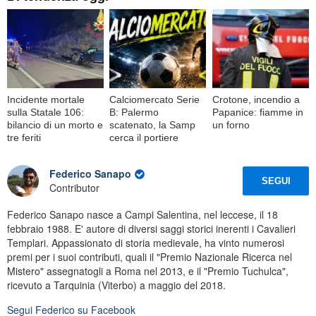
Incidente mortale
Calciomercato Serie
Crotone, incendio a
sulla Statale 106:
B: Palermo
Papanice: fiamme in
bilancio di un morto e
scatenato, la Samp
un forno
tre feriti
cerca il portiere
Federico Sanapo
SEGUI
Contributor
Federico Sanapo nasce a Campi Salentina, nel leccese, il 18
febbraio 1988. E' autore di diversi saggi storici inerenti i Cavalieri
Templari. Appassionato di storia medievale, ha vinto numerosi
premi per i suoi contributi, quali il "Premio Nazionale Ricerca nel
Mistero" assegnatogli a Roma nel 2013, e il "Premio Tuchulca",
ricevuto a Tarquinia (Viterbo) a maggio del 2018.
Segui
Federico
su Facebook