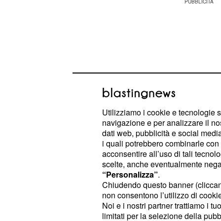
Utilizziamo i cookie e tecnologie s
navigazione e per analizzare il no
dati web, pubblicità e social media,
i quali potrebbero combinarle con a
acconsentire all’uso di tali tecnol
scelte, anche eventualmente negand
I Taylor, però, hanno ricevuto
una br
“Personalizza”
.
saliti sul mezzo: le poltrone che lo
Chiudendo questo banner (clicca
non consentono l’utilizzo di cookie 
rispettivamente ai posti 41 D, E ed 
Noi e i nostri partner trattiamo i t
posto erano presenti solo degli spazi
limitati per la selezione della pubb