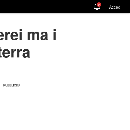
2
Accedi
rei ma i
terra