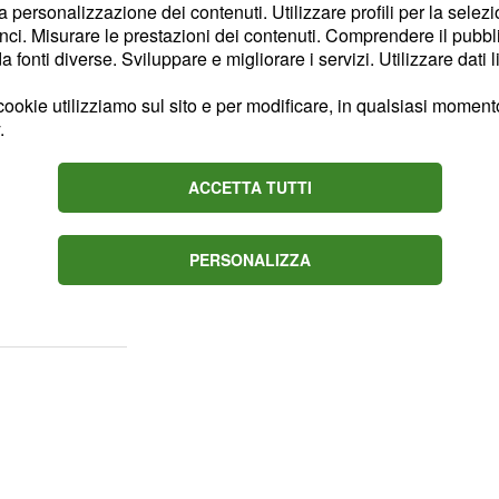
i per terra durante il
la personalizzazione dei contenuti. Utilizzare profili per la selez
ci. Misurare le prestazioni dei contenuti. Comprendere il pubblic
olo per terra non è per
fonti diverse. Sviluppare e migliorare i servizi. Utilizzare dati l
44 anni e suo
a Taylor
 Brooke di 10 anni, hanno
ookie utilizziamo sul sito e per modificare, in qualsiasi momento,
.
 trasmissione televisiva
ACCETTA TUTTI
glia
PERSONALIZZA
ma i protagonisti l'hanno