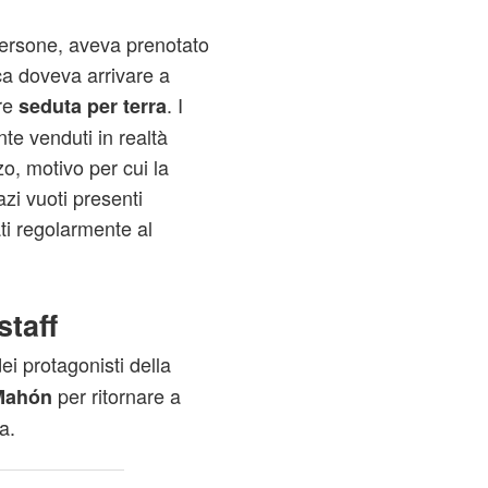
persone, aveva prenotato
rca doveva arrivare a
re
. I
seduta per terra
te venduti in realtà
zo, motivo per cui la
zi vuoti presenti
gati regolarmente al
staff
ei protagonisti della
per ritornare a
Mahón
a.