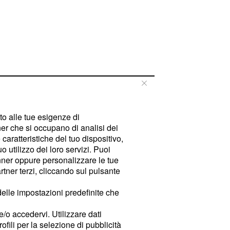
tto alle tue esigenze di
er che si occupano di analisi dei
caratteristiche del tuo dispositivo,
 utilizzo dei loro servizi. Puoi
ner oppure personalizzare le tue
tner terzi, cliccando sul pulsante
delle impostazioni predefinite che
e/o accedervi. Utilizzare dati
rofili per la selezione di pubblicità