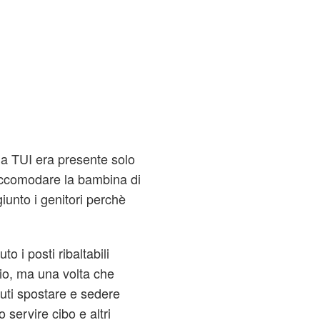
ia TUI era presente solo
 accomodare la bambina di
unto i genitori perchè
o i posti ribaltabili
gio, ma una volta che
vuti spostare e sedere
 servire cibo e altri