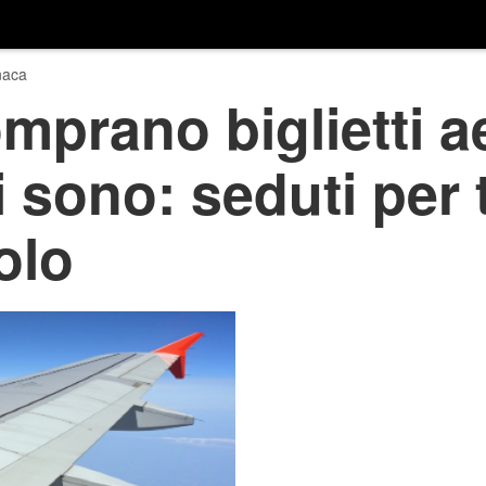
naca
mprano biglietti ae
i sono: seduti per 
olo