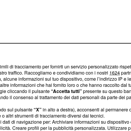
imili di tracciamento per fornirti un servizio personalizzato rispe
stro traffico. Raccogliamo e condividiamo con i nostri
1624
partn
 alcune informazioni sul tuo dispositivo, come l’indirizzo IP e le 
ltre informazioni che hai fornito loro o che hanno raccolto dal tuo
ogie cliccando il pulsante
“Accetta tutti”
presente su questo ban
o il consenso al trattamento dei dati personali da parte dei par
utta sorpresa
una volta
ro avevano prenotato,
ndo sul pulsante
“X”
in alto a destra), acconsenti al permanere 
o altri strumenti di tracciamento diversi dai tecnici.
F non c'erano, ma al loro
uoi dati di navigazione per: Archiviare informazioni su dispositivo 
 vuoti. Pur di tornare a
licità. Creare profili per la pubblicità personalizzata. Utilizzare p