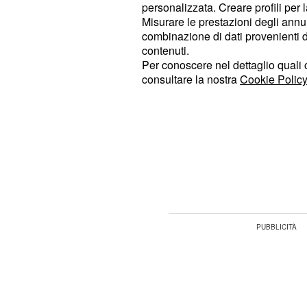
casa, la famiglia ha deciso di seders
personalizzata. Creare profili per 
Misurare le prestazioni degli annun
viaggio. Ovviamente, affrontare un v
combinazione di dati provenienti da 
niente sicuro per i passeggeri.
Paul
contenuti.
marito Ian di 55, insieme alla figlia
Per conoscere nel dettaglio quali c
consultare la nostra
Cookie Policy
deciso di raccontare la vicenda alla
BBC One Rip Off Britain: Holiday.
Il racconto della fami
La storia risale allo scorso giugno, 
portata alla luce soltanto adesso.