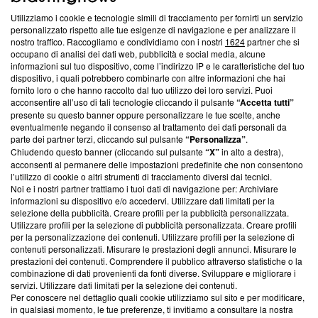
Utilizziamo i cookie e tecnologie simili di tracciamento per fornirti un servizio
Questa sezione offre informazioni trasparenti su Blasting
personalizzato rispetto alle tue esigenze di navigazione e per analizzare il
nostro traffico. Raccogliamo e condividiamo con i nostri
1624
partner che si
News, sui nostri processi editoriali e su come ci impegniamo a
occupano di analisi dei dati web, pubblicità e social media, alcune
creare news di qualità. Inoltre, afferma la nostra aderenza a
informazioni sul tuo dispositivo, come l’indirizzo IP e le caratteristiche del tuo
‘Trust Project - News with Integrity’
Blasting News non è
dispositivo, i quali potrebbero combinarle con altre informazioni che hai
ancora membro del programma, ma ha richiesto di farne
fornito loro o che hanno raccolto dal tuo utilizzo dei loro servizi. Puoi
parte; Trust Project non ha ancora effettuato una verifica di
acconsentire all’uso di tali tecnologie cliccando il pulsante
“Accetta tutti”
conformità agli standard.
presente su questo banner oppure personalizzare le tue scelte, anche
eventualmente negando il consenso al trattamento dei dati personali da
parte dei partner terzi, cliccando sul pulsante
“Personalizza”
.
Su di noi
Chiudendo questo banner (cliccando sul pulsante
“X”
in alto a destra),
acconsenti al permanere delle impostazioni predefinite che non consentono
Team editoriale
l’utilizzo di cookie o altri strumenti di tracciamento diversi dai tecnici.
Noi e i nostri partner trattiamo i tuoi dati di navigazione per: Archiviare
Corporate
informazioni su dispositivo e/o accedervi. Utilizzare dati limitati per la
selezione della pubblicità. Creare profili per la pubblicità personalizzata.
Redazione
Utilizzare profili per la selezione di pubblicità personalizzata. Creare profili
per la personalizzazione dei contenuti. Utilizzare profili per la selezione di
Informativa Privacy
contenuti personalizzati. Misurare le prestazioni degli annunci. Misurare le
prestazioni dei contenuti. Comprendere il pubblico attraverso statistiche o la
Cookie Policy
combinazione di dati provenienti da fonti diverse. Sviluppare e migliorare i
servizi. Utilizzare dati limitati per la selezione dei contenuti.
Blasting SA, IDI CHE-247.845.224, Via Carlo Frasca, 3 - 6900
Per conoscere nel dettaglio quali cookie utilizziamo sul sito e per modificare,
Lugano (Svizzera) Tel:
+39 0690258937
in qualsiasi momento, le tue preferenze, ti invitiamo a consultare la nostra