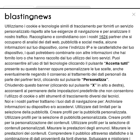
ABOUT
LINEA EDITORIALE
Utilizziamo i cookie e tecnologie simili di tracciamento per fornirti un servizio
Questa sezione offre informazioni trasparenti su Blasting
personalizzato rispetto alle tue esigenze di navigazione e per analizzare il
nostro traffico. Raccogliamo e condividiamo con i nostri
1624
partner che si
News, sui nostri processi editoriali e su come ci impegniamo a
occupano di analisi dei dati web, pubblicità e social media, alcune
creare news di qualità. Inoltre, afferma la nostra aderenza a
informazioni sul tuo dispositivo, come l’indirizzo IP e le caratteristiche del tuo
‘Trust Project - News with Integrity’
Blasting News non è
dispositivo, i quali potrebbero combinarle con altre informazioni che hai
ancora membro del programma, ma ha richiesto di farne
fornito loro o che hanno raccolto dal tuo utilizzo dei loro servizi. Puoi
parte; Trust Project non ha ancora effettuato una verifica di
acconsentire all’uso di tali tecnologie cliccando il pulsante
“Accetta tutti”
conformità agli standard.
presente su questo banner oppure personalizzare le tue scelte, anche
eventualmente negando il consenso al trattamento dei dati personali da
parte dei partner terzi, cliccando sul pulsante
“Personalizza”
.
Su di noi
Chiudendo questo banner (cliccando sul pulsante
“X”
in alto a destra),
acconsenti al permanere delle impostazioni predefinite che non consentono
Team editoriale
l’utilizzo di cookie o altri strumenti di tracciamento diversi dai tecnici.
Noi e i nostri partner trattiamo i tuoi dati di navigazione per: Archiviare
Corporate
informazioni su dispositivo e/o accedervi. Utilizzare dati limitati per la
selezione della pubblicità. Creare profili per la pubblicità personalizzata.
Redazione
Utilizzare profili per la selezione di pubblicità personalizzata. Creare profili
per la personalizzazione dei contenuti. Utilizzare profili per la selezione di
Informativa Privacy
contenuti personalizzati. Misurare le prestazioni degli annunci. Misurare le
prestazioni dei contenuti. Comprendere il pubblico attraverso statistiche o la
Cookie Policy
combinazione di dati provenienti da fonti diverse. Sviluppare e migliorare i