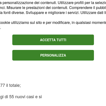
la personalizzazione dei contenuti. Utilizzare profili per la selez
ci. Misurare le prestazioni dei contenuti. Comprendere il pubblic
re il totale a 17.229;
fonti diverse. Sviluppare e migliorare i servizi. Utilizzare dati l
 nuovi, il totale sale a
ookie utilizziamo sul sito e per modificare, in qualsiasi momento,
.
il totale;
ACCETTA TUTTI
tivi in 24 ore 7.173 il
PERSONALIZZA
agiati il totale aumenta
7 il totale;
ggi di 55 nuovi casi e si