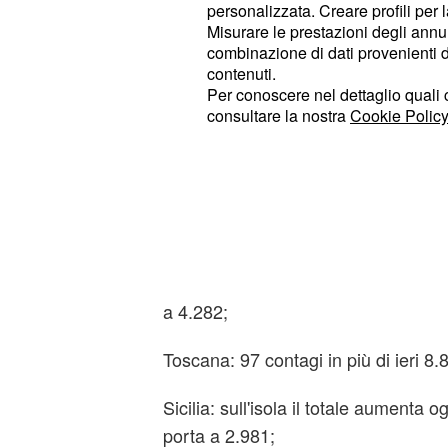
personalizzata. Creare profili per 
Misurare le prestazioni degli annun
Veneto: i 348 nuovi malati fanno sali
combinazione di dati provenienti da 
contenuti.
Piemonte: per effetto dei 682 positivi
Per conoscere nel dettaglio quali c
23.822;
consultare la nostra
Cookie Policy
Marche: 76 malati in più di ieri 6.028 
Liguria: un aumento di 124 nuovi posi
totale;
Campania: a causa dei 44 nuovi cont
a 4.282;
Toscana: 97 contagi in più di ieri 8.87
Sicilia: sull'isola il totale aumenta o
porta a 2.981;