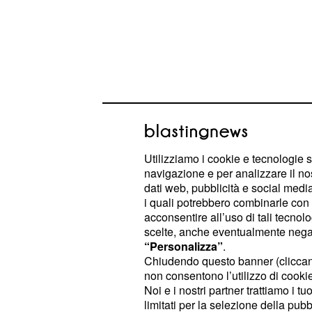
Aggiornamento bollet
aprile
Utilizziamo i cookie e tecnologie s
navigazione e per analizzare il no
Quello che segue è il bollettino aggi
dati web, pubblicità e social media,
sulla diffusione del coronavirus
Regi
i quali potrebbero combinarle con a
acconsentire all’uso di tali tecnol
Lombardia: in 24 ore si registra un
scelte, anche eventualmente negand
“Personalizza”
.
contagi e il totale aumenta a 71.256
Chiudendo questo banner (clicca
non consentono l’utilizzo di cookie 
Emilia Romagna: il totale aumenta di
Noi e i nostri partner trattiamo i t
porta a 23.970;
limitati per la selezione della pubb