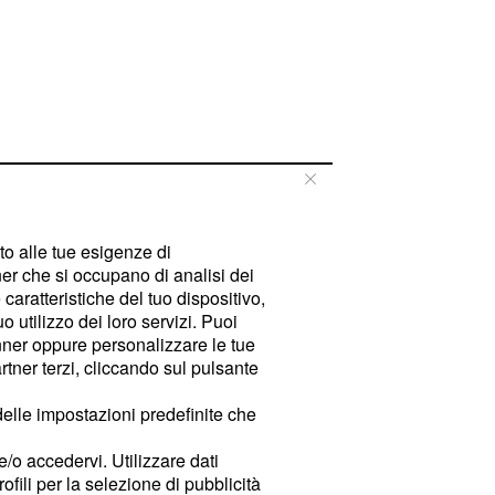
tto alle tue esigenze di
er che si occupano di analisi dei
caratteristiche del tuo dispositivo,
 utilizzo dei loro servizi. Puoi
ner oppure personalizzare le tue
tner terzi, cliccando sul pulsante
delle impostazioni predefinite che
e/o accedervi. Utilizzare dati
rofili per la selezione di pubblicità