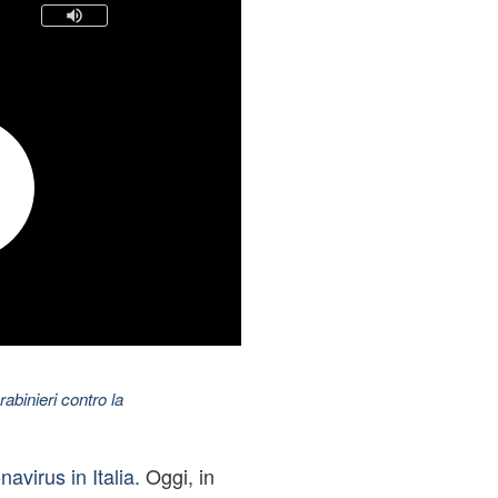
abinieri contro la
avirus in Italia.
Oggi, in