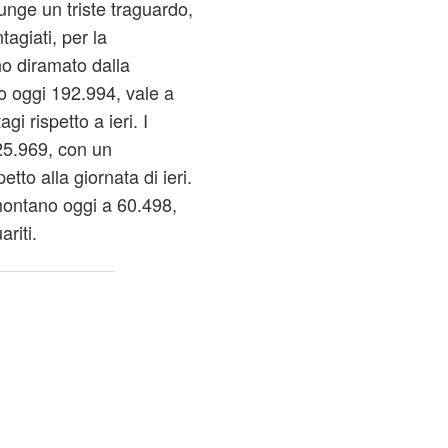
unge un triste traguardo,
agiati, per la
no diramato dalla
ono oggi 192.994, vale a
i rispetto a ieri. I
25.969, con un
tto alla giornata di ieri.
ontano oggi a 60.498,
riti.