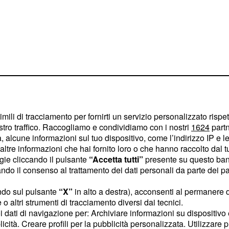
tino del 24
imili di tracciamento per fornirti un servizio personalizzato rispe
stro traffico. Raccogliamo e condividiamo con i nostri
1624
partn
ornato a oggi con i dati
 alcune informazioni sul tuo dispositivo, come l’indirizzo IP e le 
one per Regione:
ltre informazioni che hai fornito loro o che hanno raccolto dal tuo
ogie cliccando il pulsante
“Accetta tutti”
presente su questo ban
 aumento di 1.091 nuovi
o il consenso al trattamento dei dati personali da parte dei par
;
ndo sul pulsante
“X”
in alto a destra), acconsenti al permanere 
o altri strumenti di tracciamento diversi dai tecnici.
 247 nuovi positivi e si
uoi dati di navigazione per: Archiviare informazioni su dispositivo 
licità. Creare profili per la pubblicità personalizzata. Utilizzare p