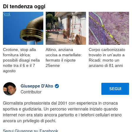
Di tendenza oggi
Crotone, stop alla
Altino, anziana
Corpo carbonizzato
fornitura idrica:
uccisa a martellate:
trovato in un’auto a
possibili disagi nella
fermato il nipote
Ricadi: morto un
notte tra il 6 e il 7
25enne
anziano di 81 anni
agosto
Giuseppe D'Alto
SEGUI
Contributor
Giornalista professionista dal 2001 con esperienza in cronaca
sportiva e giudiziaria. Un percorso ventennale iniziato quando
internet non era stato ancora partorito e i telefoni cellulari erano
ancora un privilegio di pochi.
Segui
Giuseppe
su Facebook