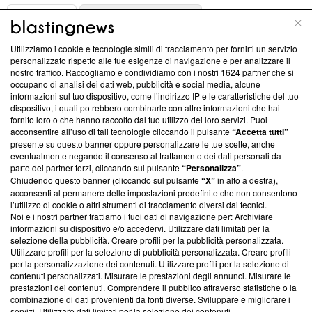
ABOUT
LINEA EDITORIALE
Utilizziamo i cookie e tecnologie simili di tracciamento per fornirti un servizio
Questa sezione offre informazioni trasparenti su Blasting
personalizzato rispetto alle tue esigenze di navigazione e per analizzare il
nostro traffico. Raccogliamo e condividiamo con i nostri
1624
partner che si
News, sui nostri processi editoriali e su come ci impegniamo a
occupano di analisi dei dati web, pubblicità e social media, alcune
creare news di qualità. Inoltre, afferma la nostra aderenza a
informazioni sul tuo dispositivo, come l’indirizzo IP e le caratteristiche del tuo
‘Trust Project - News with Integrity’
Blasting News non è
dispositivo, i quali potrebbero combinarle con altre informazioni che hai
ancora membro del programma, ma ha richiesto di farne
fornito loro o che hanno raccolto dal tuo utilizzo dei loro servizi. Puoi
parte; Trust Project non ha ancora effettuato una verifica di
acconsentire all’uso di tali tecnologie cliccando il pulsante
“Accetta tutti”
conformità agli standard.
presente su questo banner oppure personalizzare le tue scelte, anche
eventualmente negando il consenso al trattamento dei dati personali da
parte dei partner terzi, cliccando sul pulsante
“Personalizza”
.
Su di noi
Chiudendo questo banner (cliccando sul pulsante
“X”
in alto a destra),
acconsenti al permanere delle impostazioni predefinite che non consentono
Team editoriale
l’utilizzo di cookie o altri strumenti di tracciamento diversi dai tecnici.
Noi e i nostri partner trattiamo i tuoi dati di navigazione per: Archiviare
Corporate
informazioni su dispositivo e/o accedervi. Utilizzare dati limitati per la
selezione della pubblicità. Creare profili per la pubblicità personalizzata.
Redazione
Utilizzare profili per la selezione di pubblicità personalizzata. Creare profili
per la personalizzazione dei contenuti. Utilizzare profili per la selezione di
Informativa Privacy
contenuti personalizzati. Misurare le prestazioni degli annunci. Misurare le
prestazioni dei contenuti. Comprendere il pubblico attraverso statistiche o la
Cookie Policy
combinazione di dati provenienti da fonti diverse. Sviluppare e migliorare i
servizi. Utilizzare dati limitati per la selezione dei contenuti.