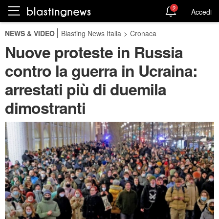
2
Accedi
NEWS & VIDEO
Blasting News Italia
>
Cronaca
Nuove proteste in Russia
contro la guerra in Ucraina:
arrestati più di duemila
dimostranti