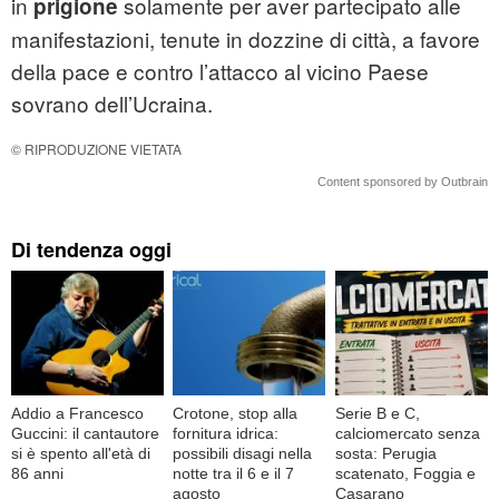
in
solamente per aver partecipato alle
prigione
manifestazioni, tenute in dozzine di città, a favore
della pace e contro l’attacco al vicino Paese
sovrano dell’Ucraina.
© RIPRODUZIONE VIETATA
Content sponsored by Outbrain
Di tendenza oggi
Addio a Francesco
Crotone, stop alla
Serie B e C,
Guccini: il cantautore
fornitura idrica:
calciomercato senza
si è spento all'età di
possibili disagi nella
sosta: Perugia
86 anni
notte tra il 6 e il 7
scatenato, Foggia e
agosto
Casarano