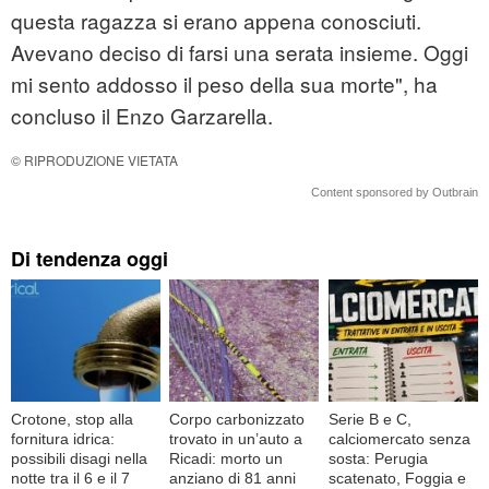
questa ragazza si erano appena conosciuti.
Avevano deciso di farsi una serata insieme. Oggi
mi sento addosso il peso della sua morte", ha
concluso il Enzo Garzarella.
© RIPRODUZIONE VIETATA
Content sponsored by Outbrain
Di tendenza oggi
Crotone, stop alla
Corpo carbonizzato
Serie B e C,
fornitura idrica:
trovato in un’auto a
calciomercato senza
possibili disagi nella
Ricadi: morto un
sosta: Perugia
notte tra il 6 e il 7
anziano di 81 anni
scatenato, Foggia e