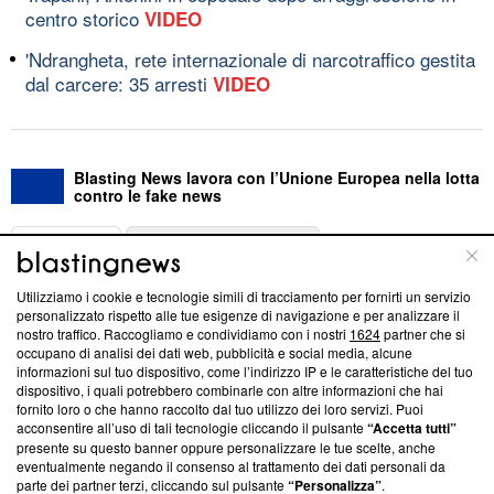
centro storico
VIDEO
'Ndrangheta, rete internazionale di narcotraffico gestita
dal carcere: 35 arresti
VIDEO
Blasting News lavora con l’Unione Europea nella lotta
contro le fake news
ABOUT
LINEA EDITORIALE
Utilizziamo i cookie e tecnologie simili di tracciamento per fornirti un servizio
Questa sezione offre informazioni trasparenti su Blasting
personalizzato rispetto alle tue esigenze di navigazione e per analizzare il
nostro traffico. Raccogliamo e condividiamo con i nostri
1624
partner che si
News, sui nostri processi editoriali e su come ci impegniamo a
occupano di analisi dei dati web, pubblicità e social media, alcune
creare news di qualità. Inoltre, afferma la nostra aderenza a
informazioni sul tuo dispositivo, come l’indirizzo IP e le caratteristiche del tuo
‘Trust Project - News with Integrity’
Blasting News non è
dispositivo, i quali potrebbero combinarle con altre informazioni che hai
ancora membro del programma, ma ha richiesto di farne
fornito loro o che hanno raccolto dal tuo utilizzo dei loro servizi. Puoi
parte; Trust Project non ha ancora effettuato una verifica di
acconsentire all’uso di tali tecnologie cliccando il pulsante
“Accetta tutti”
conformità agli standard.
presente su questo banner oppure personalizzare le tue scelte, anche
eventualmente negando il consenso al trattamento dei dati personali da
parte dei partner terzi, cliccando sul pulsante
“Personalizza”
.
Su di noi