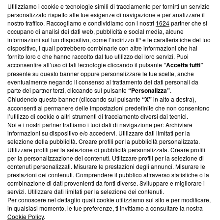
Utilizziamo i cookie e tecnologie simili di tracciamento per fornirti un servizio
Questa sezione offre informazioni trasparenti su Blasting
personalizzato rispetto alle tue esigenze di navigazione e per analizzare il
nostro traffico. Raccogliamo e condividiamo con i nostri
1624
partner che si
News, sui nostri processi editoriali e su come ci impegniamo a
occupano di analisi dei dati web, pubblicità e social media, alcune
creare news di qualità. Inoltre, afferma la nostra aderenza a
informazioni sul tuo dispositivo, come l’indirizzo IP e le caratteristiche del tuo
‘Trust Project - News with Integrity’
Blasting News non è
dispositivo, i quali potrebbero combinarle con altre informazioni che hai
ancora membro del programma, ma ha richiesto di farne
fornito loro o che hanno raccolto dal tuo utilizzo dei loro servizi. Puoi
parte; Trust Project non ha ancora effettuato una verifica di
acconsentire all’uso di tali tecnologie cliccando il pulsante
“Accetta tutti”
conformità agli standard.
presente su questo banner oppure personalizzare le tue scelte, anche
eventualmente negando il consenso al trattamento dei dati personali da
parte dei partner terzi, cliccando sul pulsante
“Personalizza”
.
Su di noi
Chiudendo questo banner (cliccando sul pulsante
“X”
in alto a destra),
acconsenti al permanere delle impostazioni predefinite che non consentono
Team editoriale
l’utilizzo di cookie o altri strumenti di tracciamento diversi dai tecnici.
Noi e i nostri partner trattiamo i tuoi dati di navigazione per: Archiviare
Corporate
informazioni su dispositivo e/o accedervi. Utilizzare dati limitati per la
selezione della pubblicità. Creare profili per la pubblicità personalizzata.
Redazione
Utilizzare profili per la selezione di pubblicità personalizzata. Creare profili
per la personalizzazione dei contenuti. Utilizzare profili per la selezione di
Informativa Privacy
contenuti personalizzati. Misurare le prestazioni degli annunci. Misurare le
prestazioni dei contenuti. Comprendere il pubblico attraverso statistiche o la
Cookie Policy
combinazione di dati provenienti da fonti diverse. Sviluppare e migliorare i
servizi. Utilizzare dati limitati per la selezione dei contenuti.
Blasting SA, IDI CHE-247.845.224, Via Carlo Frasca, 3 - 6900
Per conoscere nel dettaglio quali cookie utilizziamo sul sito e per modificare,
Lugano (Svizzera) Tel:
+39 0690258937
in qualsiasi momento, le tue preferenze, ti invitiamo a consultare la nostra
Cookie Policy
.