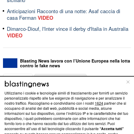
Anticipazioni Racconto di una notte: Asaf caccia di
casa Ferman
VIDEO
Dimarco-Diouf, l'Inter vince il derby d'Italia in Australia
VIDEO
Blasting News lavora con l’Unione Europea nella lotta
contro le fake news
ABOUT
LINEA EDITORIALE
Utilizziamo i cookie e tecnologie simili di tracciamento per fornirti un servizio
Questa sezione offre informazioni trasparenti su Blasting
personalizzato rispetto alle tue esigenze di navigazione e per analizzare il
nostro traffico. Raccogliamo e condividiamo con i nostri
1624
partner che si
News, sui nostri processi editoriali e su come ci impegniamo a
occupano di analisi dei dati web, pubblicità e social media, alcune
creare news di qualità. Inoltre, afferma la nostra aderenza a
informazioni sul tuo dispositivo, come l’indirizzo IP e le caratteristiche del tuo
‘Trust Project - News with Integrity’
Blasting News non è
dispositivo, i quali potrebbero combinarle con altre informazioni che hai
ancora membro del programma, ma ha richiesto di farne
fornito loro o che hanno raccolto dal tuo utilizzo dei loro servizi. Puoi
parte; Trust Project non ha ancora effettuato una verifica di
acconsentire all’uso di tali tecnologie cliccando il pulsante
“Accetta tutti”
conformità agli standard.
presente su questo banner oppure personalizzare le tue scelte, anche