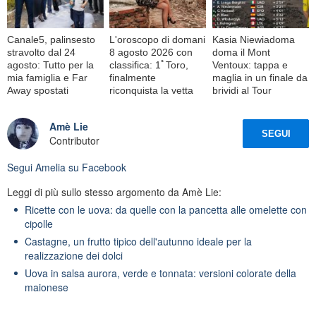
Canale5, palinsesto
L'oroscopo di domani
Kasia Niewiadoma
stravolto dal 24
8 agosto 2026 con
doma il Mont
agosto: Tutto per la
classifica: 1ﾟToro,
Ventoux: tappa e
mia famiglia e Far
finalmente
maglia in un finale da
Away spostati
riconquista la vetta
brividi al Tour
Amè Lie
SEGUI
Contributor
Segui
Amelia
su Facebook
Leggi di più sullo stesso argomento da Amè Lie:
Ricette con le uova: da quelle con la pancetta alle omelette con
cipolle
Castagne, un frutto tipico dell'autunno ideale per la
realizzazione dei dolci
Uova in salsa aurora, verde e tonnata: versioni colorate della
maionese