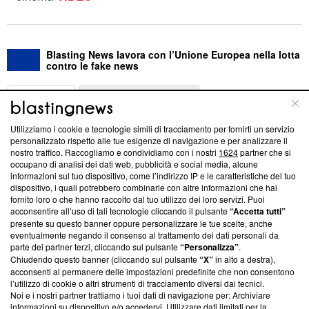
Blasting News lavora con l’Unione Europea nella lotta
contro le fake news
ABOUT
LINEA EDITORIALE
Utilizziamo i cookie e tecnologie simili di tracciamento per fornirti un servizio
Questa sezione offre informazioni trasparenti su Blasting
personalizzato rispetto alle tue esigenze di navigazione e per analizzare il
nostro traffico. Raccogliamo e condividiamo con i nostri
1624
partner che si
News, sui nostri processi editoriali e su come ci impegniamo a
occupano di analisi dei dati web, pubblicità e social media, alcune
creare news di qualità. Inoltre, afferma la nostra aderenza a
informazioni sul tuo dispositivo, come l’indirizzo IP e le caratteristiche del tuo
‘Trust Project - News with Integrity’
Blasting News non è
dispositivo, i quali potrebbero combinarle con altre informazioni che hai
ancora membro del programma, ma ha richiesto di farne
fornito loro o che hanno raccolto dal tuo utilizzo dei loro servizi. Puoi
parte; Trust Project non ha ancora effettuato una verifica di
acconsentire all’uso di tali tecnologie cliccando il pulsante
“Accetta tutti”
conformità agli standard.
presente su questo banner oppure personalizzare le tue scelte, anche
eventualmente negando il consenso al trattamento dei dati personali da
parte dei partner terzi, cliccando sul pulsante
“Personalizza”
.
Su di noi
Chiudendo questo banner (cliccando sul pulsante
“X”
in alto a destra),
acconsenti al permanere delle impostazioni predefinite che non consentono
Team editoriale
l’utilizzo di cookie o altri strumenti di tracciamento diversi dai tecnici.
Noi e i nostri partner trattiamo i tuoi dati di navigazione per: Archiviare
Corporate
informazioni su dispositivo e/o accedervi. Utilizzare dati limitati per la