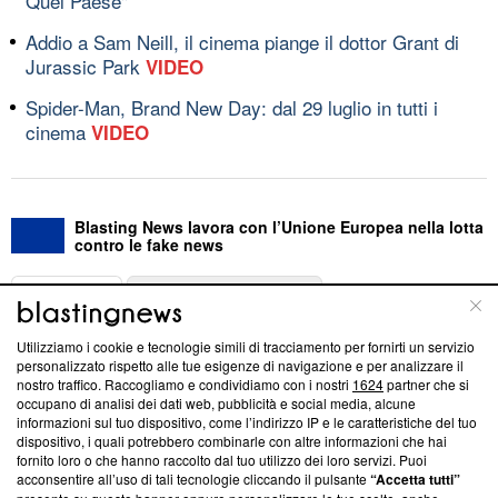
Quel Paese"
Addio a Sam Neill, il cinema piange il dottor Grant di
Jurassic Park
VIDEO
Spider-Man, Brand New Day: dal 29 luglio in tutti i
cinema
VIDEO
Blasting News lavora con l’Unione Europea nella lotta
contro le fake news
ABOUT
LINEA EDITORIALE
Utilizziamo i cookie e tecnologie simili di tracciamento per fornirti un servizio
Questa sezione offre informazioni trasparenti su Blasting
personalizzato rispetto alle tue esigenze di navigazione e per analizzare il
nostro traffico. Raccogliamo e condividiamo con i nostri
1624
partner che si
News, sui nostri processi editoriali e su come ci impegniamo a
occupano di analisi dei dati web, pubblicità e social media, alcune
creare news di qualità. Inoltre, afferma la nostra aderenza a
informazioni sul tuo dispositivo, come l’indirizzo IP e le caratteristiche del tuo
‘Trust Project - News with Integrity’
Blasting News non è
dispositivo, i quali potrebbero combinarle con altre informazioni che hai
ancora membro del programma, ma ha richiesto di farne
fornito loro o che hanno raccolto dal tuo utilizzo dei loro servizi. Puoi
parte; Trust Project non ha ancora effettuato una verifica di
acconsentire all’uso di tali tecnologie cliccando il pulsante
“Accetta tutti”