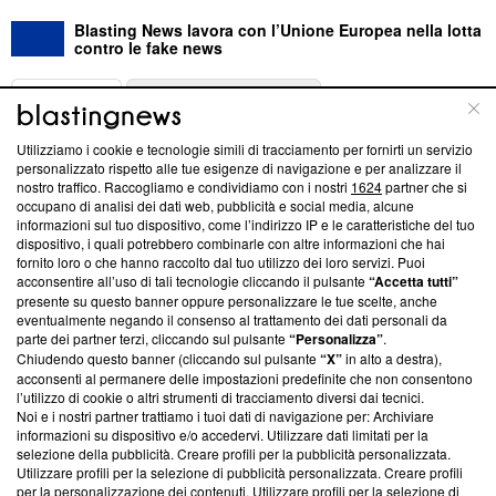
Blasting News lavora con l’Unione Europea nella lotta
contro le fake news
ABOUT
LINEA EDITORIALE
Utilizziamo i cookie e tecnologie simili di tracciamento per fornirti un servizio
Questa sezione offre informazioni trasparenti su Blasting
personalizzato rispetto alle tue esigenze di navigazione e per analizzare il
nostro traffico. Raccogliamo e condividiamo con i nostri
1624
partner che si
News, sui nostri processi editoriali e su come ci impegniamo a
occupano di analisi dei dati web, pubblicità e social media, alcune
creare news di qualità. Inoltre, afferma la nostra aderenza a
informazioni sul tuo dispositivo, come l’indirizzo IP e le caratteristiche del tuo
‘Trust Project - News with Integrity’
Blasting News non è
dispositivo, i quali potrebbero combinarle con altre informazioni che hai
ancora membro del programma, ma ha richiesto di farne
fornito loro o che hanno raccolto dal tuo utilizzo dei loro servizi. Puoi
parte; Trust Project non ha ancora effettuato una verifica di
acconsentire all’uso di tali tecnologie cliccando il pulsante
“Accetta tutti”
conformità agli standard.
presente su questo banner oppure personalizzare le tue scelte, anche
eventualmente negando il consenso al trattamento dei dati personali da
parte dei partner terzi, cliccando sul pulsante
“Personalizza”
.
Su di noi
Chiudendo questo banner (cliccando sul pulsante
“X”
in alto a destra),
acconsenti al permanere delle impostazioni predefinite che non consentono
Team editoriale
l’utilizzo di cookie o altri strumenti di tracciamento diversi dai tecnici.
Noi e i nostri partner trattiamo i tuoi dati di navigazione per: Archiviare
Corporate
informazioni su dispositivo e/o accedervi. Utilizzare dati limitati per la
selezione della pubblicità. Creare profili per la pubblicità personalizzata.
Redazione
Utilizzare profili per la selezione di pubblicità personalizzata. Creare profili
per la personalizzazione dei contenuti. Utilizzare profili per la selezione di